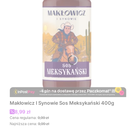
Makłowicz I Synowie Sos Meksykański 400g
Cena promocyjna
8,99 zł
Cena regularna:
9,99 zł
Najniższa cena:
9,99 zł