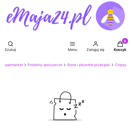
Produkt
Otwórz wyszukiwarkę
Szukaj
Menu
Zaloguj się
Koszyk
Supermarket
Produkty spożywcze
Słone i pikantne przekąski
Chipsy