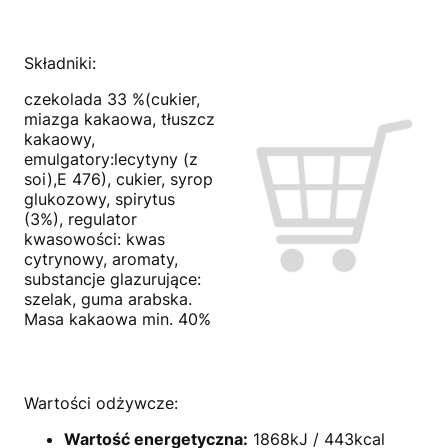
Składniki:
czekolada 33 %(cukier,
miazga kakaowa, tłuszcz
kakaowy,
emulgatory:lecytyny (z
soi),E 476), cukier, syrop
glukozowy, spirytus
(3%), regulator
kwasowości: kwas
cytrynowy, aromaty,
substancje glazurujące:
szelak, guma arabska.
Masa kakaowa min. 40%
Wartości odżywcze:
Wartość energetyczna:
1868kJ / 443kcal