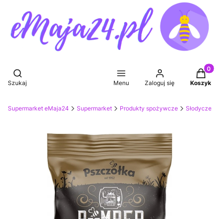
Produkt
Otwórz wyszukiwarkę
Szukaj
Menu
Zaloguj się
Koszyk
Supermarket eMaja24
Supermarket
Produkty spożywcze
Słodycze, p