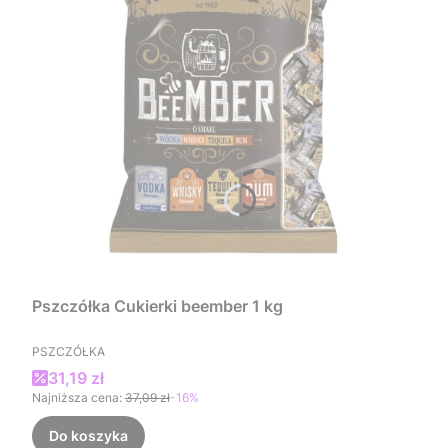
Pszczółka Cukierki beember 1 kg
PRODUCENT
PSZCZÓŁKA
Cena promocyjna
31,19 zł
Najniższa cena:
37,09 zł
-16%
Do koszyka