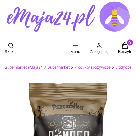
Produkt
Otwórz wyszukiwarkę
Szukaj
Menu
Zaloguj się
Koszyk
Supermarket eMaja24
Supermarket
Produkty spożywcze
Słodycze, p