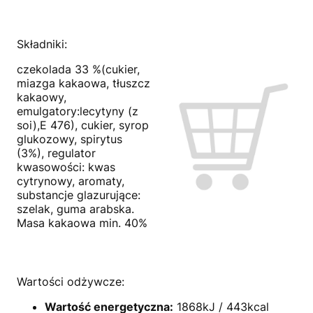
Składniki:
czekolada 33 %(cukier,
miazga kakaowa, tłuszcz
kakaowy,
emulgatory:lecytyny (z
soi),E 476), cukier, syrop
glukozowy, spirytus
(3%), regulator
kwasowości: kwas
cytrynowy, aromaty,
substancje glazurujące:
szelak, guma arabska.
Masa kakaowa min. 40%
Wartości odżywcze:
Wartość energetyczna:
1868kJ / 443kcal