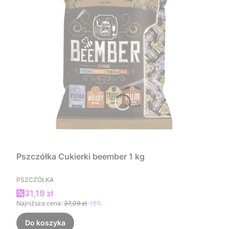
Pszczółka Cukierki beember 1 kg
PRODUCENT
PSZCZÓŁKA
Cena promocyjna
31,19 zł
Najniższa cena:
37,09 zł
-16%
Do koszyka