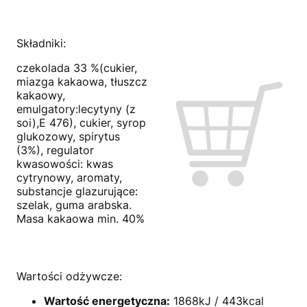
Składniki:
czekolada 33 %(cukier,
miazga kakaowa, tłuszcz
kakaowy,
emulgatory:lecytyny (z
soi),E 476), cukier, syrop
glukozowy, spirytus
(3%), regulator
kwasowości: kwas
cytrynowy, aromaty,
substancje glazurujące:
szelak, guma arabska.
Masa kakaowa min. 40%
Wartości odżywcze:
Wartość energetyczna:
1868kJ / 443kcal