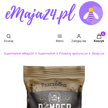
Produkt
Otwórz wyszukiwarkę
Szukaj
Menu
Zaloguj się
Koszyk
Supermarket eMaja24
Supermarket
Produkty spożywcze
Słodycze, p