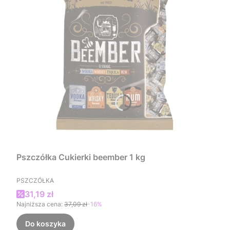
Pszczółka Cukierki beember 1 kg
PRODUCENT
PSZCZÓŁKA
Cena promocyjna
31,19 zł
Najniższa cena:
37,09 zł
-16%
Do koszyka