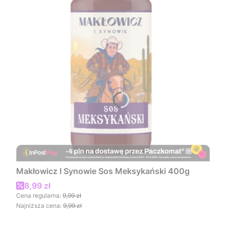
Makłowicz I Synowie Sos Meksykański 400g
Cena promocyjna
8,99 zł
Cena regularna:
9,99 zł
Najniższa cena:
9,99 zł