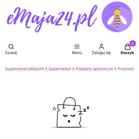
Produkt
Otwórz wyszukiwarkę
Szukaj
Menu
Zaloguj się
Koszyk
Supermarket eMaja24
Supermarket
Produkty spożywcze
Przetwory