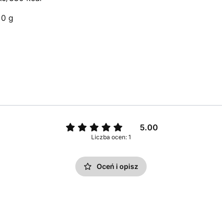
0 g
5.00
Liczba ocen: 1
Oceń i opisz