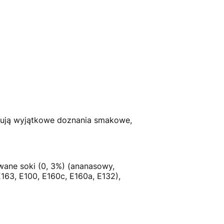
erują wyjątkowe doznania smakowe,
wane soki (0, 3%) (ananasowy,
E163, E100, E160c, E160a, E132),