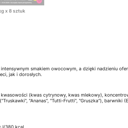
g x 8 sztuk
ię intensywnym smakiem owocowym, a dzięki nadzieniu of
ci, jak i dorosłych.
ry kwasowości (kwas cytrynowy, kwas mlekowy), koncentro
ruskawki", "Ananas", "Tutti-Frutti", "Gruszka"), barwniki (
kJ/380 kcal