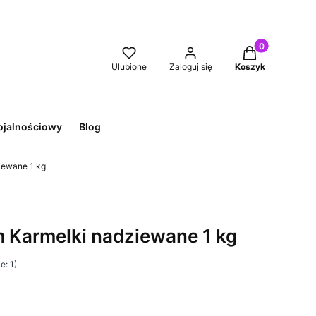
Produkty w kos
Ulubione
Zaloguj się
Koszyk
ojalnościowy
Blog
iewane 1 kg
 Karmelki nadziewane 1 kg
e: 1)