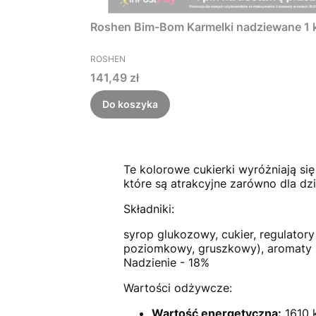
Roshen Bim-Bom Karmelki nadziewane 1 k
PRODUCENT
ROSHEN
Cena
141,49 zł
Do koszyka
Te kolorowe cukierki wyróżniają s
które są atrakcyjne zarówno dla dzie
Składniki:
syrop glukozowy, cukier, regulato
poziomkowy, gruszkowy), aromaty ("T
Nadzienie - 18%
Wartości odżywcze:
Wartość energetyczna:
1610 