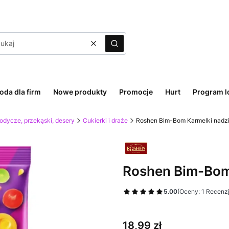
Wyczyść
Szukaj
oda dla firm
Nowe produkty
Promocje
Hurt
Program l
odycze, przekąski, desery
Cukierki i draże
Roshen Bim-Bom Karmelki nadz
Roshen Bim-Bom
5.00
(Oceny: 1 Recenzj
Cena
18,99 zł