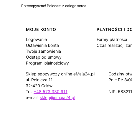
Przeeepyszne! Polecam z całego serca
Linki w stopce
MOJE KONTO
PŁATNOŚCI I 
Logowanie
Formy płatności
Ustawienia konta
Czas realizacji z
Twoje zamówienia
Odstąp od umowy
Program lojalnościowy
Sklep spożywczy online eMaja24.pl
Godziny otw
ul. Rolnicza 11
Pn – Pt: 8:0
32-420 Gdów
Tel.
+48 573 330 911
NIP: 68321
e-mail:
sklep@emaja24.pl