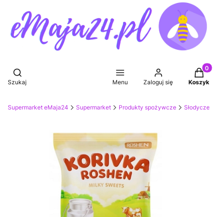
Produkt
Otwórz wyszukiwarkę
Szukaj
Menu
Zaloguj się
Koszyk
Supermarket eMaja24
Supermarket
Produkty spożywcze
Słodycze, p