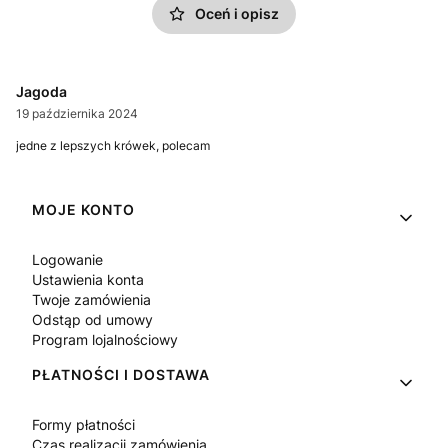
Oceń i opisz
Jagoda
19 października 2024
jedne z lepszych krówek, polecam
Linki w stopce
MOJE KONTO
Logowanie
Ustawienia konta
Twoje zamówienia
Odstąp od umowy
Program lojalnościowy
PŁATNOŚCI I DOSTAWA
Formy płatności
Czas realizacji zamówienia