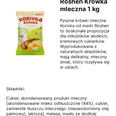
Roshen Krówka
mleczna 1 kg
Pyszne krówki mleczne
Korivka od marki Roshen
to doskonała propozycja
dla miłośników słodkich,
kremowych cukierków.
Wyprodukowane z
naturalnych składników,
mają delikatny, mleczny
smak, który rozpływa się
w ustach.
Składniki:
Cukier, skondensowany produkt mleczny
[skondensowane mleko odtłuszczone (44%), cukier,
zamiennik tłuszczu mlecznego (nieuwodorniony olej
palmowy), laktoza], melasa, masło ze słodkiej