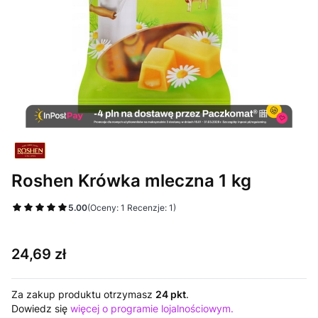
Roshen Krówka mleczna 1 kg
5.00
(Oceny: 1 Recenzje: 1)
Cena
24,69 zł
Za zakup produktu otrzymasz
24 pkt
.
Dowiedz się
więcej o programie lojalnościowym.