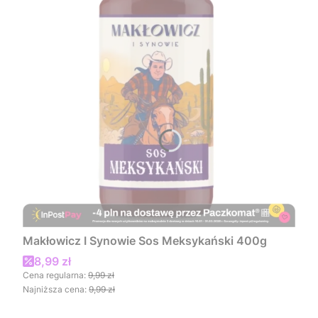
Makłowicz I Synowie Sos Meksykański 400g
Cena promocyjna
8,99 zł
Cena regularna:
9,99 zł
Najniższa cena:
9,99 zł