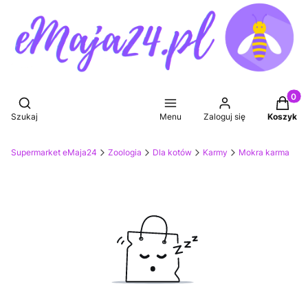
Produkt
Otwórz wyszukiwarkę
Szukaj
Menu
Zaloguj się
Koszyk
Supermarket eMaja24
Zoologia
Dla kotów
Karmy
Mokra karma