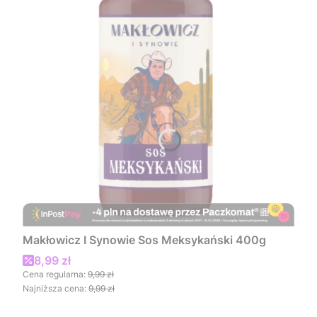
Makłowicz I Synowie Sos Meksykański 400g
Cena promocyjna
8,99 zł
Cena regularna:
9,99 zł
Najniższa cena:
9,99 zł