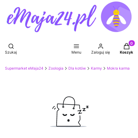
Produkt
Otwórz wyszukiwarkę
Szukaj
Menu
Zaloguj się
Koszyk
Supermarket eMaja24
Zoologia
Dla kotów
Karmy
Mokra karma