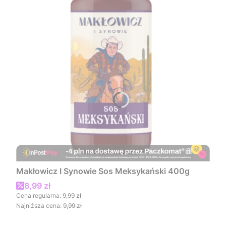
Makłowicz I Synowie Sos Meksykański 400g
Cena promocyjna
8,99 zł
Cena regularna:
9,99 zł
Najniższa cena:
9,99 zł