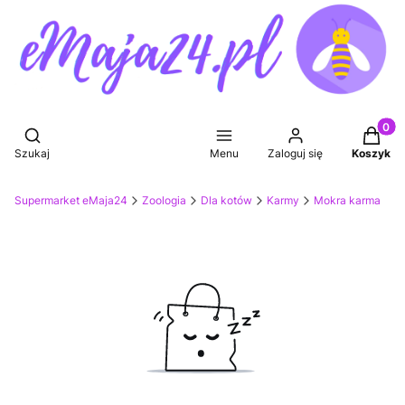
Produkt
Otwórz wyszukiwarkę
Szukaj
Menu
Zaloguj się
Koszyk
Supermarket eMaja24
Zoologia
Dla kotów
Karmy
Mokra karma