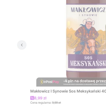
Makłowicz I Synowie Sos Meksykański 4
Cena promocyjna
8,99 zł
Cena regularna:
9,99 zł