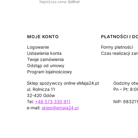
Najniższa cena:
9,99 zł
Linki w stopce
MOJE KONTO
PŁATNOŚCI I 
Logowanie
Formy płatności
Ustawienia konta
Czas realizacji z
Twoje zamówienia
Odstąp od umowy
Program lojalnościowy
Sklep spożywczy online eMaja24.pl
Godziny otw
ul. Rolnicza 11
Pn – Pt: 8:0
32-420 Gdów
Tel.
+48 573 330 911
NIP: 68321
e-mail:
sklep@emaja24.pl