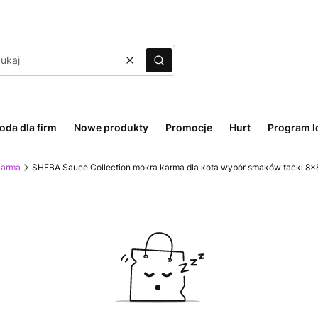
Wyczyść
Szukaj
oda dla firm
Nowe produkty
Promocje
Hurt
Program l
karma
SHEBA Sauce Collection mokra karma dla kota wybór smaków tacki 8x