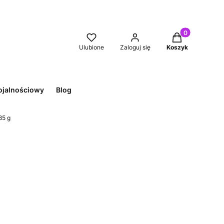
Produkty w kos
Ulubione
Zaloguj się
Koszyk
ojalnościowy
Blog
85 g