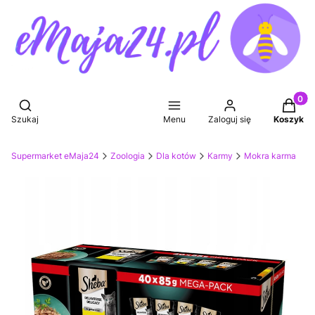
Produkt
Otwórz wyszukiwarkę
Szukaj
Menu
Zaloguj się
Koszyk
Supermarket eMaja24
Zoologia
Dla kotów
Karmy
Mokra karma