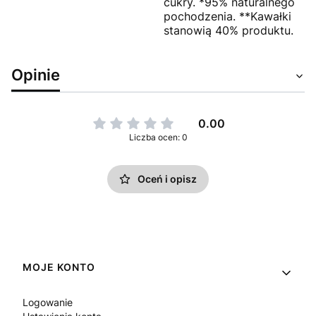
cukry. *95% naturalnego
pochodzenia. **Kawałki
stanowią 40% produktu.
Opinie
0.00
Liczba ocen: 0
Oceń i opisz
Linki w stopce
MOJE KONTO
Logowanie