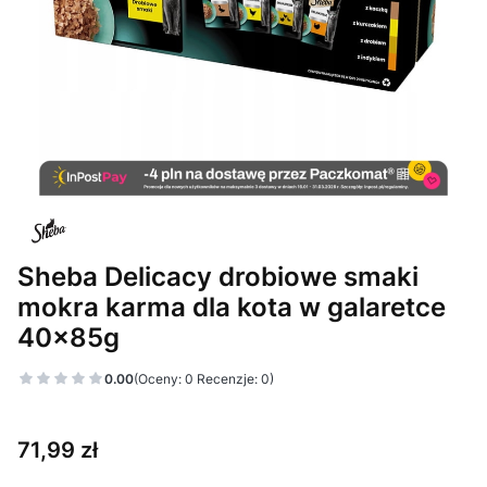
Sheba Delicacy drobiowe smaki
mokra karma dla kota w galaretce
40x85g
0.00
(Oceny: 0 Recenzje: 0)
Cena
71,99 zł