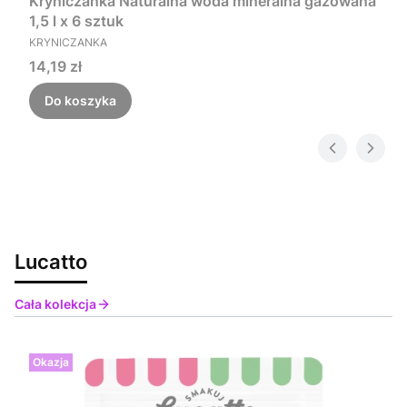
Kryniczanka Naturalna woda mineralna gazowana
1,5 l x 6 sztuk
PRODUCENT
KRYNICZANKA
Cena
14,19 zł
Do koszyka
Lucatto
Cała kolekcja
Okazja