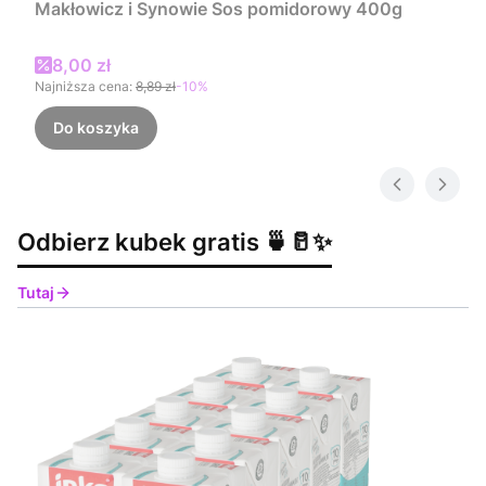
Makłowicz i Synowie Sos pomidorowy 400g
Cena promocyjna
8,00 zł
Najniższa cena:
8,89 zł
-10%
Do koszyka
Odbierz kubek gratis 🍵🥛✨
Tutaj