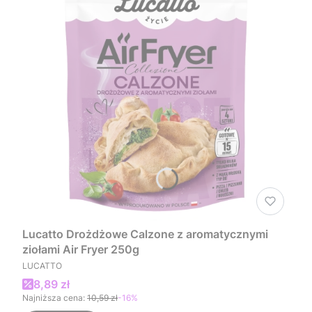
Lucatto Drożdżowe Calzone z aromatycznymi
ziołami Air Fryer 250g
PRODUCENT
LUCATTO
Cena promocyjna
8,89 zł
Najniższa cena:
10,59 zł
-16%