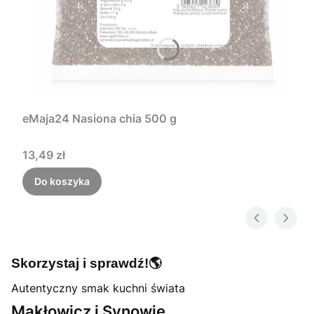
eMaja24 Nasiona chia 500 g
Cena
13,49 zł
Do koszyka
🌎
Skorzystaj i sprawdź!
Autentyczny smak kuchni świata
Makłowicz i Synowie