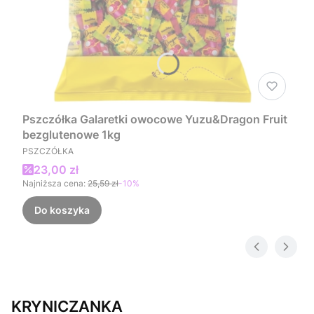
Pszczółka Galaretki owocowe Yuzu&Dragon Fruit
bezglutenowe 1kg
PRODUCENT
PSZCZÓŁKA
Cena promocyjna
23,00 zł
Najniższa cena:
25,59 zł
-10%
Do koszyka
KRYNICZANKA