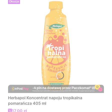
Okazja
Herbapol Koncentrat napoju tropikalna
pomarańcza 405 ml
Cena promocyjna
17,00 zł