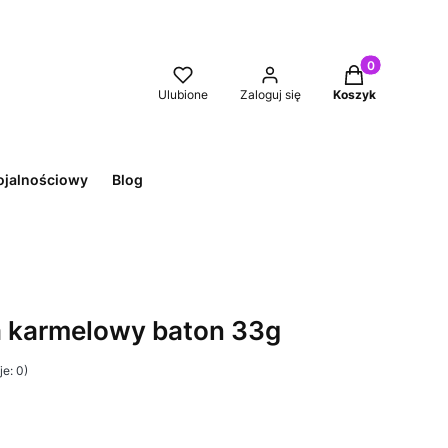
Produkty w kos
Ulubione
Zaloguj się
Koszyk
ojalnościowy
Blog
a karmelowy baton 33g
e: 0)