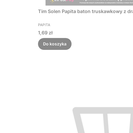
Tim Solen Papita baton truskawkowy z d
PRODUCENT
PAPITA
Cena
1,69 zł
Do koszyka