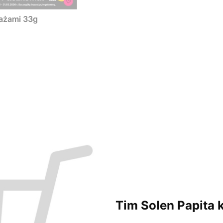
rażami 33g
Tim Solen Papita