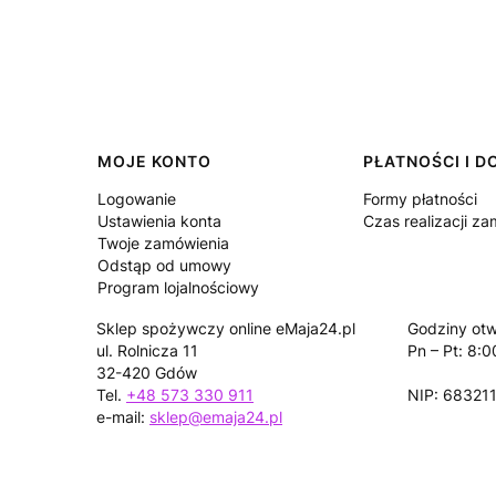
Linki w stopce
MOJE KONTO
PŁATNOŚCI I 
Logowanie
Formy płatności
Ustawienia konta
Czas realizacji z
Twoje zamówienia
Odstąp od umowy
Program lojalnościowy
Sklep spożywczy online eMaja24.pl
Godziny otw
ul. Rolnicza 11
Pn – Pt: 8:0
32-420 Gdów
Tel.
+48 573 330 911
NIP: 68321
e-mail:
sklep@emaja24.pl