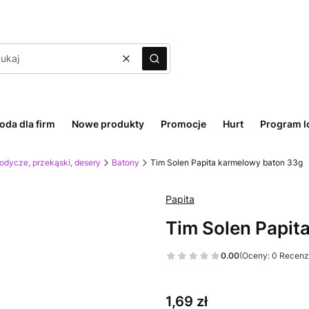
Wyczyść
Szukaj
oda dla firm
Nowe produkty
Promocje
Hurt
Program l
odycze, przekąski, desery
Batony
Tim Solen Papita karmelowy baton 33g
Papita
Tim Solen Papit
0.00
(Oceny: 0 Recenzj
Cena
1,69 zł