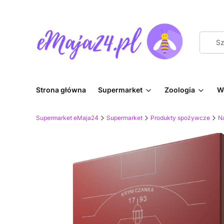
Strona główna
Supermarket
Zoologia
W
Supermarket eMaja24
Supermarket
Produkty spożywcze
Na