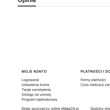
Linki w stopce
MOJE KONTO
PŁATNOŚCI I 
Logowanie
Formy płatności
Ustawienia konta
Czas realizacji z
Twoje zamówienia
Odstąp od umowy
Program lojalnościowy
Sklep spożywczy online eMaja24.pl
Godziny otw