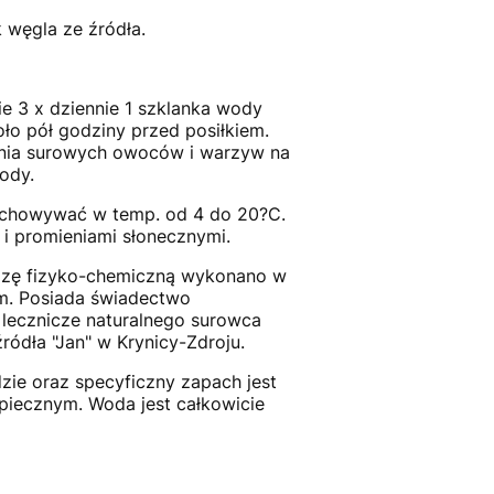
 węgla ze źródła.
ie 3 x dziennie 1 szklanka wody
ło pół godziny przed posiłkiem.
enia surowych owoców i warzyw na
ody.
echowywać w temp. od 4 do 20?C.
i promieniami słonecznymi.
lizę fizyko-chemiczną wykonano w
m. Posiada świadectwo
 lecznicze naturalnego surowca
ródła "Jan" w Krynicy-Zdroju.
zie oraz specyficzny zapach jest
piecznym. Woda jest całkowicie