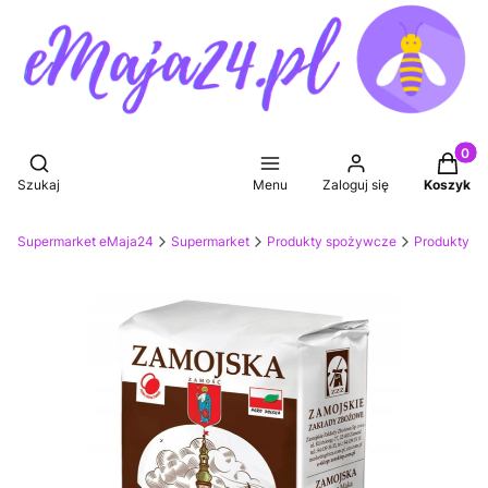
Produkt
Otwórz wyszukiwarkę
Szukaj
Menu
Zaloguj się
Koszyk
Supermarket eMaja24
Supermarket
Produkty spożywcze
Produkty sy