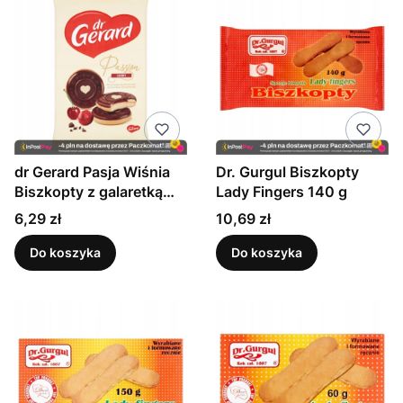
dr Gerard Pasja Wiśnia
Dr. Gurgul Biszkopty
Biszkopty z galaretką
Lady Fingers 140 g
150 g
Cena
Cena
6,29 zł
10,69 zł
Do koszyka
Do koszyka