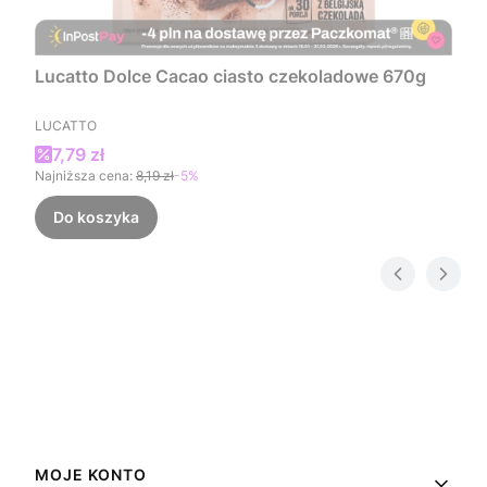
Lucatto Dolce Cacao ciasto czekoladowe 670g
PRODUCENT
LUCATTO
Cena promocyjna
7,79 zł
Najniższa cena:
8,19 zł
-5%
Do koszyka
Linki w stopce
MOJE KONTO