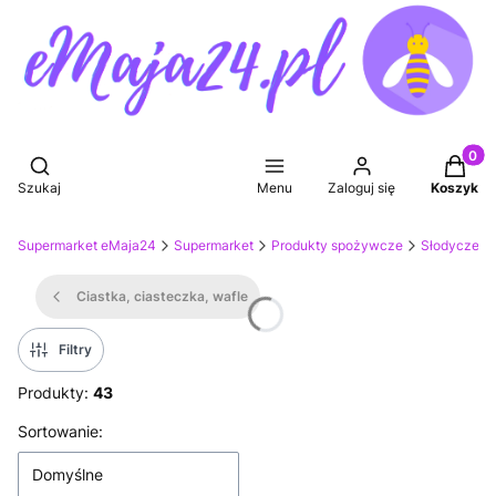
Produkt
Otwórz wyszukiwarkę
Szukaj
Menu
Zaloguj się
Koszyk
Supermarket eMaja24
Supermarket
Produkty spożywcze
Słodycze, p
Ciastka, ciasteczka, wafle
Filtry
Produkty:
43
Lista produktów
Sortowanie:
Domyślne