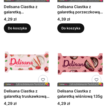
Delisana Ciastka z
Delisana Ciastka z
galaretką
galaretką porzeczkową
pomarańczową 135g
w białej czekoladzie
Cena
Cena
4,29 zł
4,39 zł
135g
Do koszyka
Do koszyka
Delisana Ciastka z
Delisana Ciastka z
galaretką truskawkową
galaretką wiśniową 135g
w białej czekoladzie 135
Cena
Cena
4,29 zł
4,29 zł
g