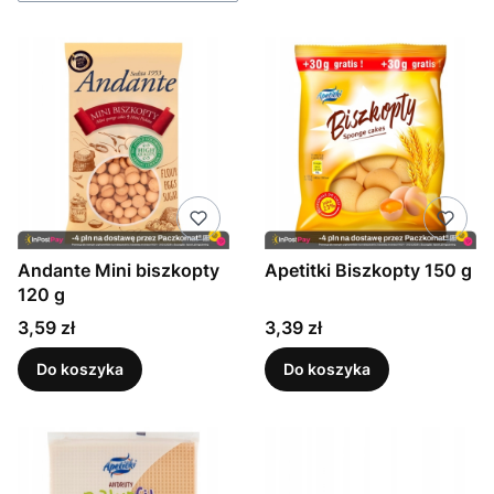
Andante Mini biszkopty
Apetitki Biszkopty 150 g
120 g
Cena
Cena
3,59 zł
3,39 zł
Do koszyka
Do koszyka