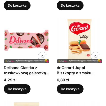
Do koszyka
Do koszyka
Delisana Ciastka z
dr Gerard Juppi
truskawkową galaretką
Biszkopty o smaku
135g
morelowym 205 g
Cena
Cena
4,29 zł
6,89 zł
Do koszyka
Do koszyka