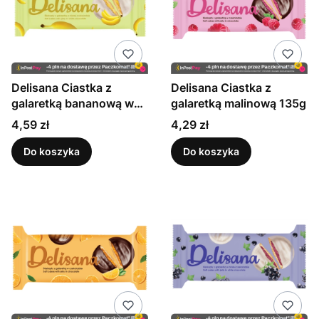
Delisana Ciastka z
Delisana Ciastka z
galaretką bananową w
galaretką malinową 135g
białej czekoladzie 135 g
Cena
Cena
4,59 zł
4,29 zł
Do koszyka
Do koszyka