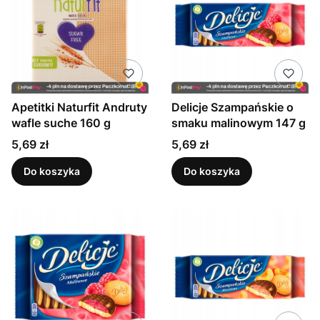
Apetitki Naturfit Andruty
Delicje Szampańskie o
wafle suche 160 g
smaku malinowym 147 g
Cena
Cena
5,69 zł
5,69 zł
Do koszyka
Do koszyka