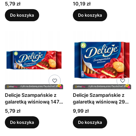
pomarańczową 147 g
pomarańczową 294 g
Cena
Cena
5,79 zł
10,19 zł
Do koszyka
Do koszyka
Delicje Szampańskie z
Delicje Szampańskie z
galaretką wiśniową 147
galaretką wiśniową 294
g
g
Cena
Cena
5,79 zł
9,99 zł
Do koszyka
Do koszyka