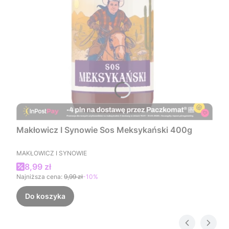
Makłowicz I Synowie Sos Meksykański 400g
PRODUCENT
MAKŁOWICZ I SYNOWIE
Cena promocyjna
8,99 zł
Najniższa cena:
9,99 zł
-10%
Do koszyka