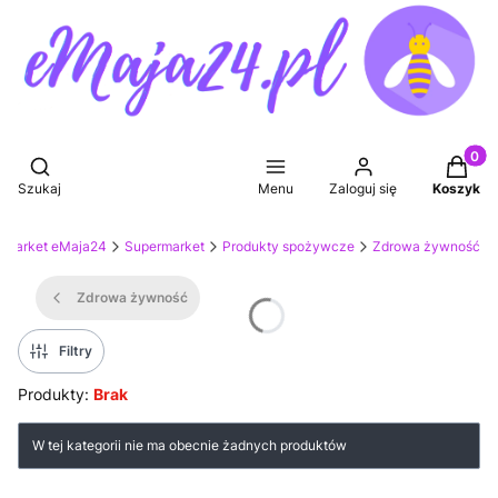
Produkt
Otwórz wyszukiwarkę
Szukaj
Menu
Zaloguj się
Koszyk
rmarket eMaja24
Supermarket
Produkty spożywcze
Zdrowa żywność
Zdrowa żywność
Filtry
Produkty:
Brak
Lista produktów
W tej kategorii nie ma obecnie żadnych produktów