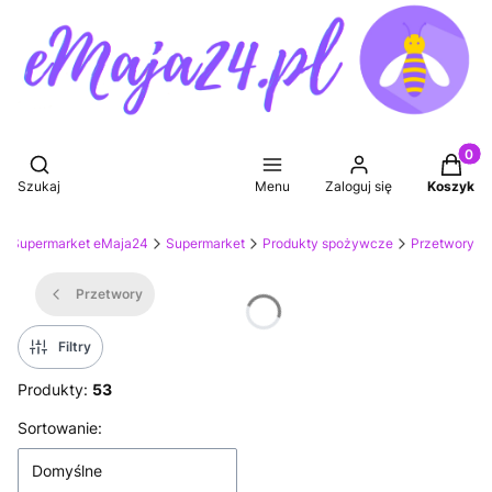
Produkt
Otwórz wyszukiwarkę
Szukaj
Menu
Zaloguj się
Koszyk
Supermarket eMaja24
Supermarket
Produkty spożywcze
Przetwory
Przetwory
Filtry
Produkty:
53
Lista produktów
Sortowanie:
Domyślne