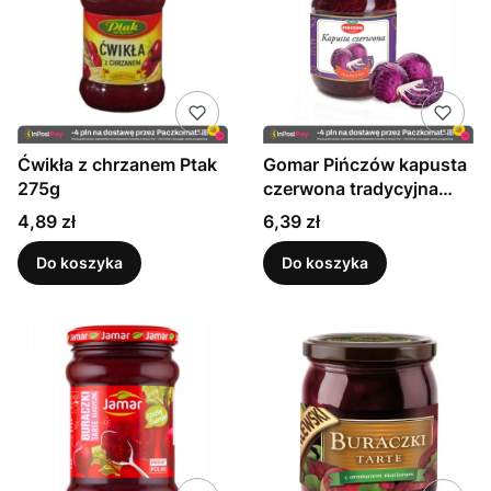
Ćwikła z chrzanem Ptak
Gomar Pińczów kapusta
275g
czerwona tradycyjna
480g
Cena
Cena
4,89 zł
6,39 zł
Do koszyka
Do koszyka