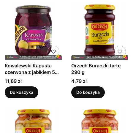
Orzech Buraczki tarte
Kowalewski Kapusta
290 g
czerwona z jabłkiem 540
ml
Cena
Cena
4,79 zł
11,89 zł
Do koszyka
Do koszyka