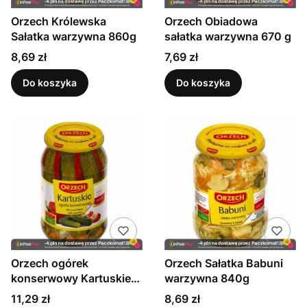
Orzech Królewska
Orzech Obiadowa
Sałatka warzywna 860g
sałatka warzywna 670 g
Cena
Cena
8,69 zł
7,69 zł
Do koszyka
Do koszyka
Orzech ogórek
Orzech Sałatka Babuni
konserwowy Kartuskie
warzywna 840g
900g
Cena
Cena
11,29 zł
8,69 zł