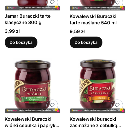
Jamar Buraczki tarte
Kowalewski Buraczki
klasyczne 300 g
tarte maślane 540 ml
Cena
Cena
3,99 zł
9,59 zł
Do koszyka
Do koszyka
Kowalewski Buraczki
Kowalewski buraczki
wiórki cebulka i papryka
zasmażane z cebulką