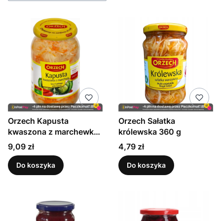
Orzech Kapusta
Orzech Sałatka
kwaszona z marchewką
królewska 360 g
800g
Cena
Cena
9,09 zł
4,79 zł
Do koszyka
Do koszyka