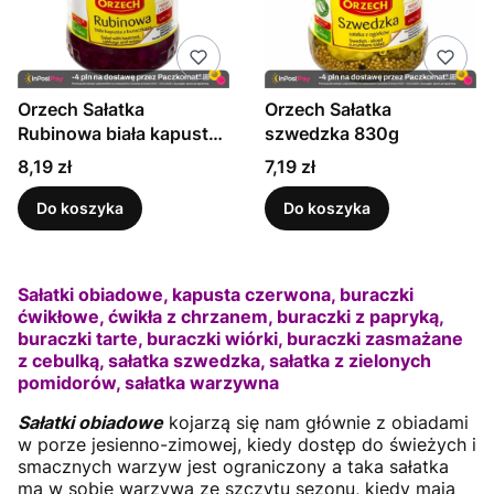
Orzech Sałatka
Orzech Sałatka
Rubinowa biała kapusta
szwedzka 830g
z buraczkami 670g
Cena
Cena
8,19 zł
7,19 zł
Do koszyka
Do koszyka
Sałatki obiadowe, kapusta czerwona, buraczki
ćwikłowe, ćwikła z chrzanem, buraczki z papryką,
buraczki tarte, buraczki wiórki, buraczki zasmażane
z cebulką, sałatka szwedzka, sałatka z zielonych
pomidorów, sałatka warzywna
Sałatki obiadowe
kojarzą się nam głównie z obiadami
w porze jesienno-zimowej, kiedy dostęp do świeżych i
smacznych warzyw jest ograniczony a taka sałatka
ma w sobie warzywa ze szczytu sezonu, kiedy mają