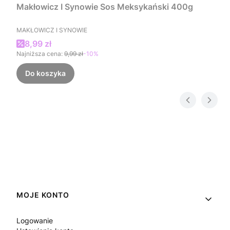
Makłowicz I Synowie Sos Meksykański 400g
PRODUCENT
MAKŁOWICZ I SYNOWIE
Cena promocyjna
8,99 zł
Najniższa cena:
9,99 zł
-10%
Do koszyka
Linki w stopce
MOJE KONTO
Logowanie