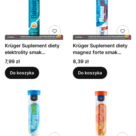
Krüger Suplement diety
Krüger Suplement diety
elektrolity smak
magnez forte smak
pomarańczowy 86 g (20
cytrynowy 84 g (20
Cena
Cena
7,99 zł
8,39 zł
sztuk)
sztuk)
Do koszyka
Do koszyka