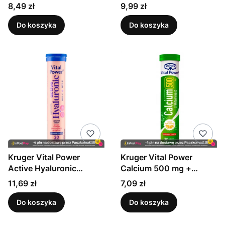
smak cytrynowy 84 g
smak pomarańczowy 80
Cena
Cena
8,49 zł
9,99 zł
(20 sztuk)
g (20 sztuk)
Do koszyka
Do koszyka
Kruger Vital Power
Kruger Vital Power
Active Hyaluronic
Calcium 500 mg +
Suplement diety 84 g
witamina D i wapń 84 g
Cena
Cena
11,69 zł
7,09 zł
(20 sztuk)
Do koszyka
Do koszyka