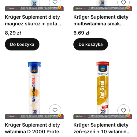
Krüger Suplement diety
Krüger Suplement diety
magnez skurcz + potas
multiwitamina smak
smak cytrynowy 80 g
pomarańczowy 90 g (20
Cena
Cena
8,29 zł
6,69 zł
(20 sztuk)
sztuk)
Do koszyka
Do koszyka
Krüger Suplement diety
Krüger Suplement diety
witamina D 2000 Protect
żeń-szeń + 10 witamin