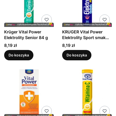
Krüger Vital Power
KRUGER Vital Power
Elektrolity Senior 84 g
Elektrolity Sport smak
grejpfrutowy 86g
Cena
Cena
8,19 zł
8,19 zł
Do koszyka
Do koszyka