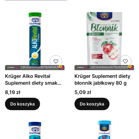
Krüger Alko Revital
Krüger Suplement diety
Suplement diety smak
błonnik jabłkowy 80 g
cytrynowy 82 g (20
Cena
Cena
8,19 zł
5,09 zł
sztuk)
Do koszyka
Do koszyka