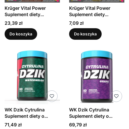
Krüger Vital Power
Krüger Vital Power
Suplement diety
Suplement diety
odporność 1000 ml
witamina C smak
Cena
Cena
23,39 zł
7,09 zł
cytrynowy 84 g (20
sztuk)
Do koszyka
Do koszyka
WK Dzik Cytrulina
WK Dzik Cytrulina
Suplement diety o
Suplement diety o
smaku arbuzowym 540
smaku winogronowym
Cena
Cena
71,49 zł
69,79 zł
g
540 g