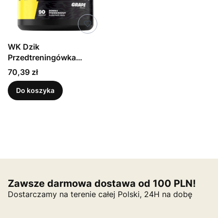
WK Dzik
Przedtreningówka
bomba winogrono 300 g
Cena
70,39 zł
Do koszyka
Zawsze darmowa dostawa od 100 PLN!
Dostarczamy na terenie całej Polski, 24H na dobę