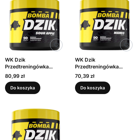
WK Dzik
WK Dzik
Przedtreningówka
Przedtreningówka
bomba kwaśne jabłko
bomba o smaku mango
Cena
Cena
80,99 zł
70,39 zł
300 g
300 g
Do koszyka
Do koszyka