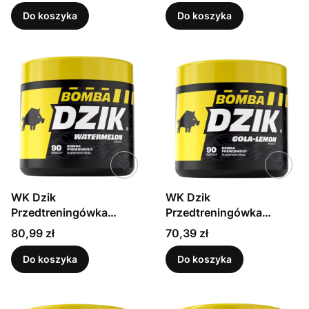
Do koszyka
Do koszyka
WK Dzik
WK Dzik
Przedtreningówka
Przedtreningówka
bomba arbuz 300 g
bomba cola-lemon 300
Cena
Cena
80,99 zł
70,39 zł
g
Do koszyka
Do koszyka