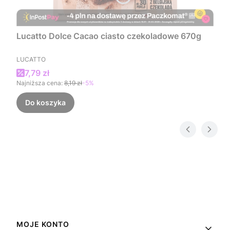
Lucatto Dolce Cacao ciasto czekoladowe 670g
PRODUCENT
LUCATTO
Cena promocyjna
7,79 zł
Najniższa cena:
8,19 zł
-5%
Do koszyka
Linki w stopce
MOJE KONTO