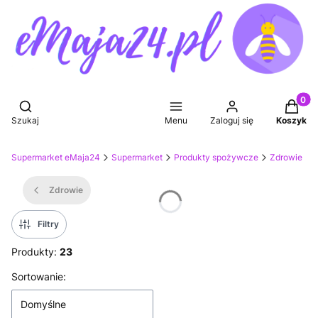
Produkt
Otwórz wyszukiwarkę
Szukaj
Menu
Zaloguj się
Koszyk
Supermarket eMaja24
Supermarket
Produkty spożywcze
Zdrowie
Zdrowie
Filtry
Produkty:
23
Lista produktów
Sortowanie:
Domyślne