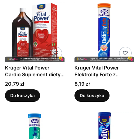
Krüger Vital Power
Kruger Vital Power
Cardio Suplement diety
Elektrolity Forte z
1000 ml
Multiwitaminą 86g
Cena
Cena
20,79 zł
8,19 zł
Do koszyka
Do koszyka