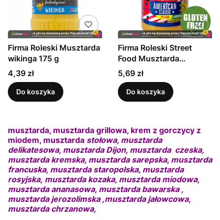
Firma Roleski Musztarda
Firma Roleski Street
wikinga 175 g
Food Musztarda
American 200 g
Cena
Cena
4,39 zł
5,69 zł
Do koszyka
Do koszyka
musztarda, musztarda grillowa, krem z gorczycy z
miodem, musztarda
stołowa, musztarda
delikatesowa, musztarda Dijon, musztarda czeska,
musztarda kremska, musztarda sarepska, musztarda
francuska, musztarda staropolska, musztarda
rosyjska, musztarda kozaka, musztarda miodowa,
musztarda ananasowa, musztarda bawarska ,
musztarda jerozolimska ,musztarda jałowcowa,
musztarda chrzanowa,