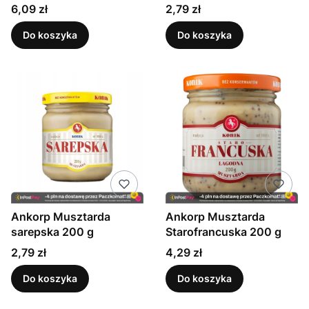
300 g
200 g
Cena
Cena
6,09 zł
2,79 zł
Do koszyka
Do koszyka
Ankorp Musztarda
Ankorp Musztarda
sarepska 200 g
Starofrancuska 200 g
Cena
Cena
2,79 zł
4,29 zł
Do koszyka
Do koszyka