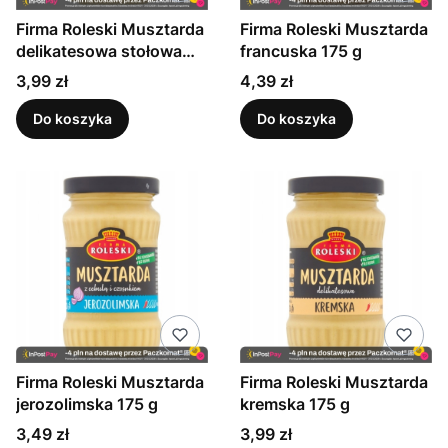
Firma Roleski Musztarda
Firma Roleski Musztarda
delikatesowa stołowa
francuska 175 g
175g
Cena
Cena
3,99 zł
4,39 zł
Do koszyka
Do koszyka
Firma Roleski Musztarda
Firma Roleski Musztarda
jerozolimska 175 g
kremska 175 g
Cena
Cena
3,49 zł
3,99 zł