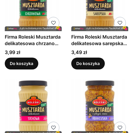
Firma Roleski Musztarda
Firma Roleski Musztarda
delikatesowa chrzanowa
delikatesowa sarepska
175g
175g
Cena
Cena
3,99 zł
3,49 zł
Do koszyka
Do koszyka