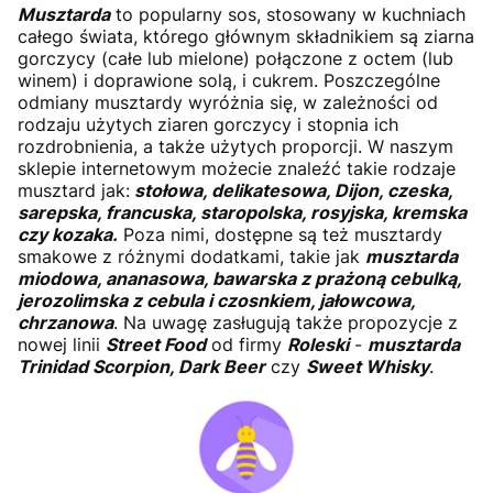
Musztarda
to popularny sos, stosowany w kuchniach
całego świata, którego głównym składnikiem są ziarna
gorczycy (całe lub mielone) połączone z octem (lub
winem) i doprawione solą, i cukrem. Poszczególne
odmiany musztardy wyróżnia się, w zależności od
rodzaju użytych ziaren gorczycy i stopnia ich
rozdrobnienia, a także użytych proporcji. W naszym
sklepie internetowym możecie znaleźć takie rodzaje
musztard jak:
stołowa, delikatesowa, Dijon, czeska,
sarepska, francuska, staropolska, rosyjska, kremska
czy kozaka.
Poza nimi, dostępne są też musztardy
smakowe z różnymi dodatkami, takie jak
musztarda
miodowa, ananasowa, bawarska z prażoną cebulką,
jerozolimska z cebula i czosnkiem, jałowcowa,
chrzanowa
. Na uwagę zasługują także propozycje z
nowej linii
Street Food
od firmy
Roleski
-
musztarda
Trinidad Scorpion, Dark Beer
czy
Sweet Whisky
.