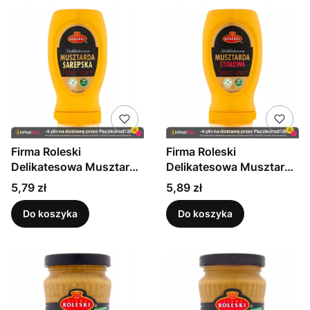
Firma Roleski
Firma Roleski
Delikatesowa Musztarda
Delikatesowa Musztarda
sarepska 275g
stołowa 275g
Cena
Cena
5,79 zł
5,89 zł
Do koszyka
Do koszyka