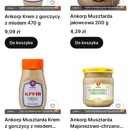
Ankorp Musztarda
Ankorp Krem z gorczycy
jałowcowa 200 g
z miodem 470 g
Cena
Cena
4,29 zł
9,09 zł
Do koszyka
Do koszyka
Ankorp Musztarda Krem
Ankorp Musztarda
z gorczycy z miodem
Majonezowo-chrzanowa