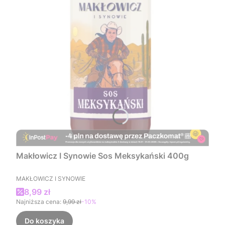
Makłowicz I Synowie Sos Meksykański 400g
PRODUCENT
MAKŁOWICZ I SYNOWIE
Cena promocyjna
8,99 zł
Najniższa cena:
9,99 zł
-10%
Do koszyka