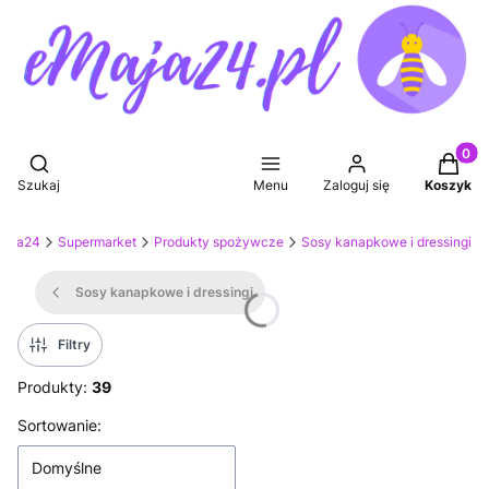
Produkt
Otwórz wyszukiwarkę
Szukaj
Menu
Zaloguj się
Koszyk
Maja24
Supermarket
Produkty spożywcze
Sosy kanapkowe i dressingi
Sosy kanapkowe i dressingi
Filtry
Produkty:
39
Lista produktów
Sortowanie:
Domyślne