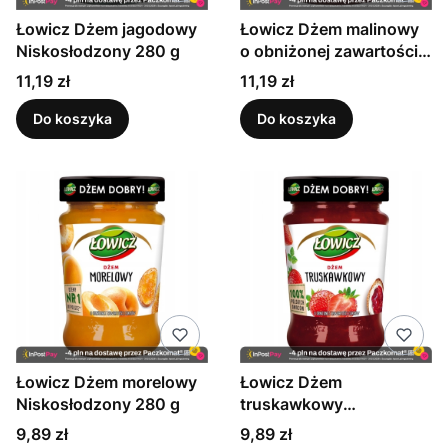
Łowicz Dżem jagodowy
Łowicz Dżem malinowy
Niskosłodzony 280 g
o obniżonej zawartości
cukrów 280 g
Cena
Cena
11,19 zł
11,19 zł
Do koszyka
Do koszyka
Łowicz Dżem morelowy
Łowicz Dżem
Niskosłodzony 280 g
truskawkowy
Niskosłodzony 280 g
Cena
Cena
9,89 zł
9,89 zł