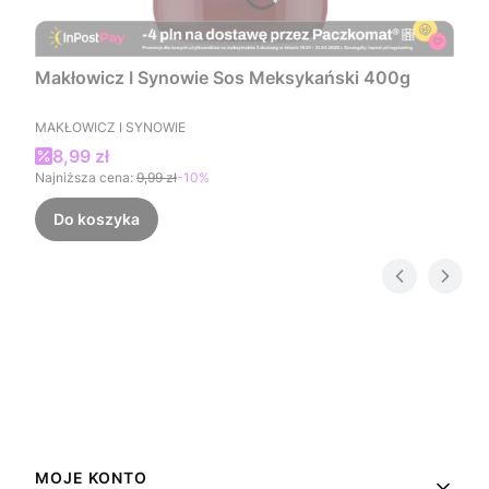
Makłowicz I Synowie Sos Meksykański 400g
PRODUCENT
MAKŁOWICZ I SYNOWIE
Cena promocyjna
8,99 zł
Najniższa cena:
9,99 zł
-10%
Do koszyka
Linki w stopce
MOJE KONTO