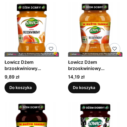
Łowicz Dżem
Łowicz Dżem
brzoskwiniowy
brzoskwiniowy
Niskosłodzony 280 g
niskosłodzony 450 g
Cena
Cena
9,89 zł
14,19 zł
Do koszyka
Do koszyka