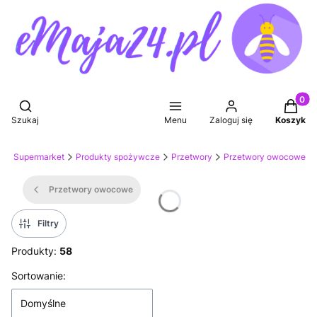
Produkt
Otwórz wyszukiwarkę
Szukaj
Menu
Zaloguj się
Koszyk
4
Supermarket
Produkty spożywcze
Przetwory
Przetwory owocowe
Przetwory owocowe
Filtry
Produkty:
58
Lista produktów
Sortowanie:
Domyślne