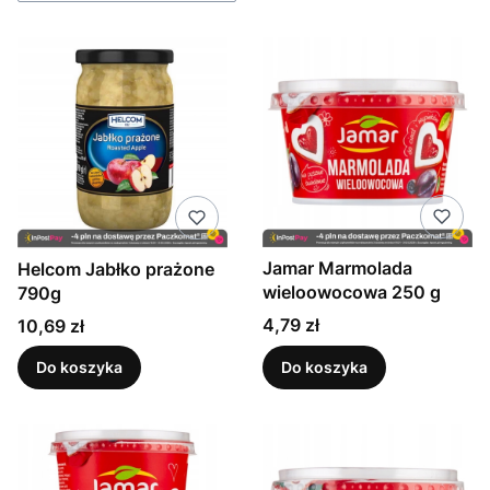
Jamar Marmolada
Helcom Jabłko prażone
wieloowocowa 250 g
790g
Cena
Cena
4,79 zł
10,69 zł
Do koszyka
Do koszyka