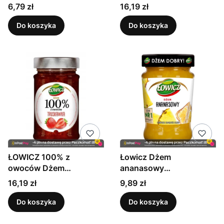
porzeczek 210g
Cena
Cena
6,79 zł
16,19 zł
Do koszyka
Do koszyka
ŁOWICZ 100% z
Łowicz Dżem
owoców Dżem
ananasowy
Truskawka 210g
Niskosłodzony 280 g
Cena
Cena
16,19 zł
9,89 zł
Do koszyka
Do koszyka