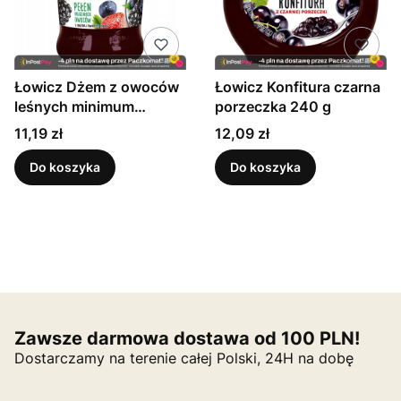
Łowicz Dżem z owoców
Łowicz Konfitura czarna
leśnych minimum
porzeczka 240 g
cukrów 280 g
Cena
Cena
11,19 zł
12,09 zł
Do koszyka
Do koszyka
Zawsze darmowa dostawa od 100 PLN!
Dostarczamy na terenie całej Polski, 24H na dobę