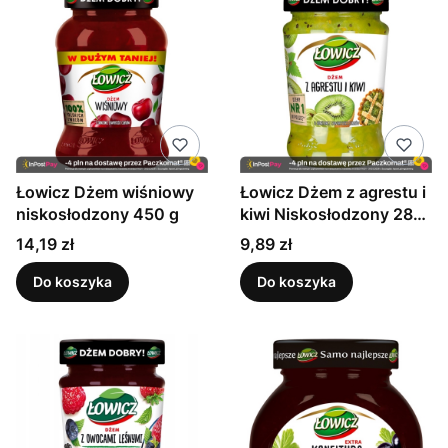
Łowicz Dżem wiśniowy
Łowicz Dżem z agrestu i
niskosłodzony 450 g
kiwi Niskosłodzony 280
g
Cena
Cena
14,19 zł
9,89 zł
Do koszyka
Do koszyka