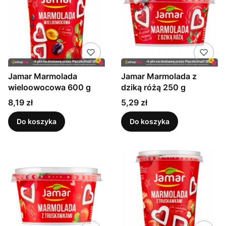
Jamar Marmolada
Jamar Marmolada z
wieloowocowa 600 g
dziką różą 250 g
Cena
Cena
8,19 zł
5,29 zł
Do koszyka
Do koszyka