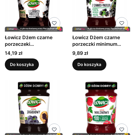
Łowicz Dżem czarne
Łowicz Dżem czarne
porzeczeki
porzeczki minimum
niskosłodzony 450 g
cukrów 280 g
Cena
Cena
14,19 zł
9,89 zł
Do koszyka
Do koszyka