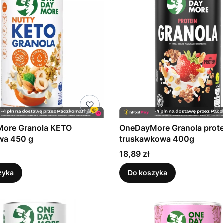
ore Granola KETO
OneDayMore Granola prot
wa 450 g
truskawkowa 400g
Cena
18,89 zł
zyka
Do koszyka