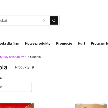
Wyczyść
Szukaj
oda dla firm
Nowe produkty
Promocje
Hurt
Program l
rtykuły śniadaniowe
Granola
ola
Produkty:
9
 produktów
e:
ne