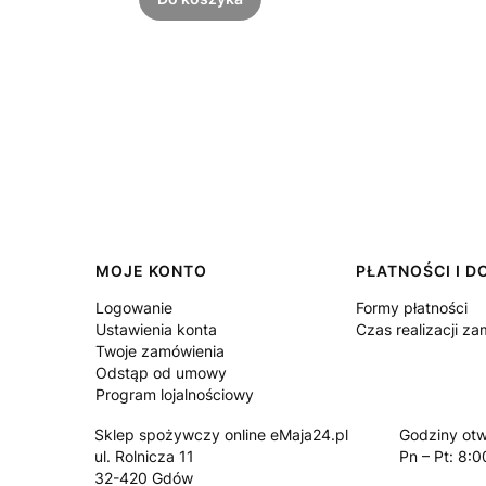
Linki w stopce
MOJE KONTO
PŁATNOŚCI I 
Logowanie
Formy płatności
Ustawienia konta
Czas realizacji z
Twoje zamówienia
Odstąp od umowy
Program lojalnościowy
Sklep spożywczy online eMaja24.pl
Godziny otw
ul. Rolnicza 11
Pn – Pt: 8:0
32-420 Gdów