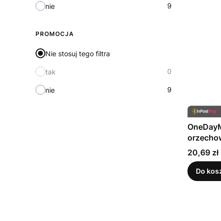
9
nie
PROMOCJA
Nie stosuj tego filtra
0
tak
9
nie
OneDayM
orzecho
Cena
20,69 zł
Do kos