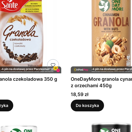
anola czekoladowa 350 g
OneDayMore granola cyn
z orzechami 450g
Cena
18,59 zł
zyka
Do koszyka