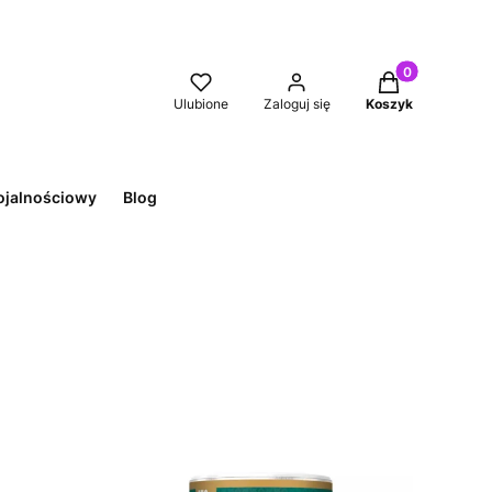
Produkty w kos
Ulubione
Zaloguj się
Koszyk
ojalnościowy
Blog