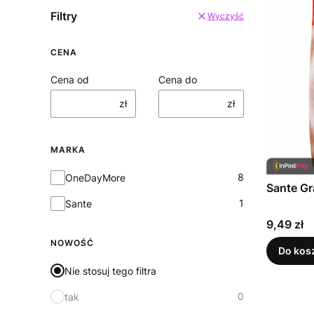
Filtry
Wyczyść
CENA
Cena od
Cena do
zł
zł
MARKA
Marka
8
OneDayMore
Sante Gr
1
Sante
Cena
9,49 zł
NOWOŚĆ
Do kos
Nie stosuj tego filtra
0
tak