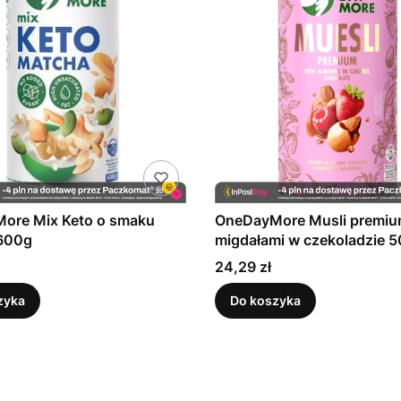
ore Mix Keto o smaku
OneDayMore Musli premiu
600g
migdałami w czekoladzie 
Cena
24,29 zł
zyka
Do koszyka