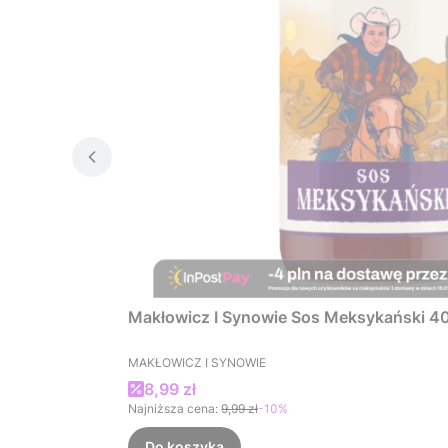
Makłowicz I Synowie Sos Meksykański 4
PRODUCENT
MAKŁOWICZ I SYNOWIE
Cena promocyjna
8,99 zł
Najniższa cena:
9,99 zł
-10%
Do koszyka