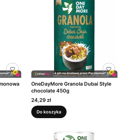
amonowa
OneDayMore Granola Dubai Style
chocolate 450g
Cena
24,29 zł
Do koszyka