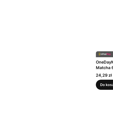
OneDayM
Matcha 
Cena
24,29 zł
Do kos