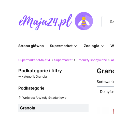
Strona główna
Supermarket
Zoologia
W
Supermarket eMaja24
Supermarket
Produkty spożywcze
A
Gran
Podkategorie i filtry
w kategorii: Granola
Lista
Sortowani
Podkategorie
Domyśl
Wróć do: Artykuły śniadaniowe
Granola