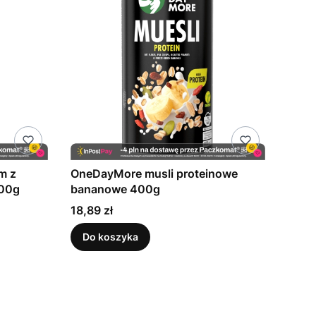
m z
OneDayMore musli proteinowe
500g
bananowe 400g
Cena
18,89 zł
Do koszyka