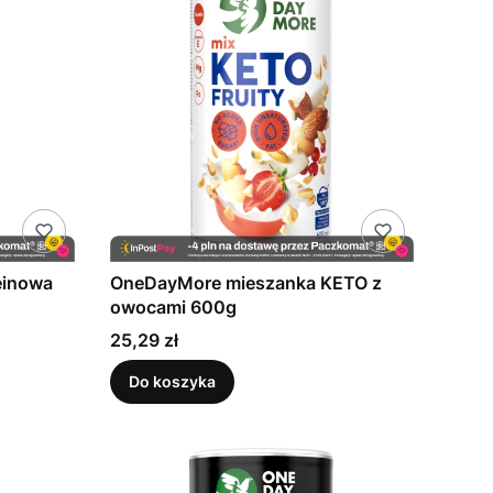
einowa
OneDayMore mieszanka KETO z
owocami 600g
Cena
25,29 zł
Do koszyka