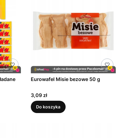
kładane
Eurowafel Misie bezowe 50 g
Cena
3,09 zł
Do koszyka