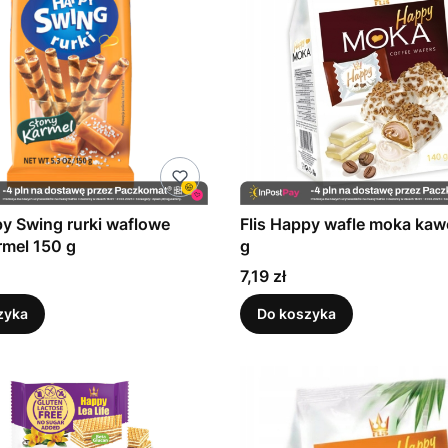
py Swing rurki waflowe
Flis Happy wafle moka ka
rmel 150 g
g
Cena
7,19 zł
zyka
Do koszyka