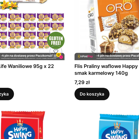
 Life Waniliowe 95g x 22
Flis Praliny waflowe Happy
smak karmelowy 140g
Cena
7,29 zł
zyka
Do koszyka