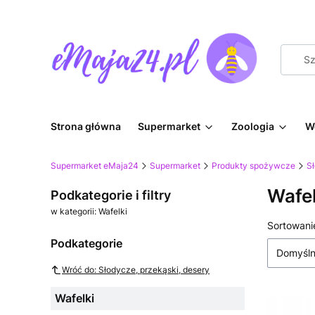
Strona główna
Supermarket
Zoologia
W
Supermarket eMaja24
Supermarket
Produkty spożywcze
Sł
Wafel
Podkategorie i filtry
w kategorii: Wafelki
Lista
Sortowani
Podkategorie
Domyśl
Wróć do: Słodycze, przekąski, desery
Wafelki