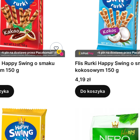
ki Happy Swing o smaku
Flis Rurki Happy Swing o 
m 150 g
kokosowym 150 g
Cena
4,19 zł
zyka
Do koszyka