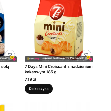
 solą
7 Days Mini Croissant z nadzieniem
kakaowym 185 g
Cena
7,19 zł
Do koszyka