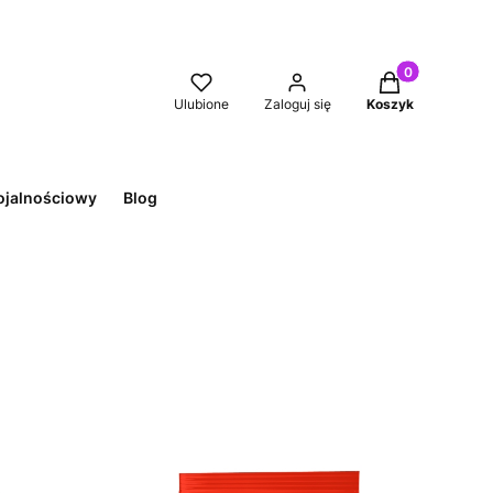
Produkty w kos
Ulubione
Zaloguj się
Koszyk
ojalnościowy
Blog