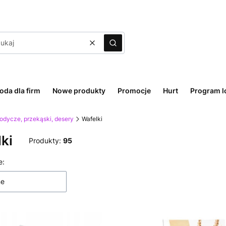
Wyczyść
Szukaj
oda dla firm
Nowe produkty
Promocje
Hurt
Program l
odycze, przekąski, desery
Wafelki
ki
Produkty:
95
 produktów
e:
ne