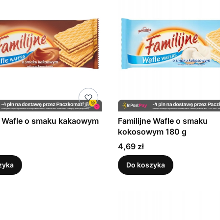
e Wafle o smaku kakaowym
Familijne Wafle o smaku
kokosowym 180 g
Cena
4,69 zł
zyka
Do koszyka