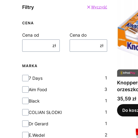
Filtry
Wyczyść
CENA
Cena od
Cena do
zł
zł
MARKA
Marka
1
7 Days
Knopper
orzeszko
3
Aim Food
Cena
35,59 zł
1
Black
Do kos
1
COLIAN SŁODKI
1
Dr Gerard
2
E.Wedel