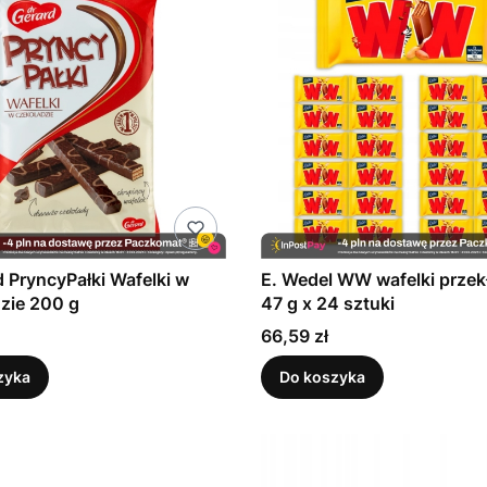
d PryncyPałki Wafelki w
E. Wedel WW wafelki prze
zie 200 g
47 g x 24 sztuki
Cena
66,59 zł
zyka
Do koszyka