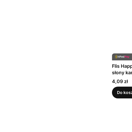
Flis Hap
słony ka
Cena
4,09 zł
Do kos