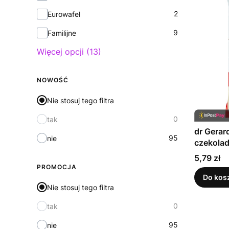
2
Eurowafel
9
Familijne
Więcej opcji (13)
NOWOŚĆ
Nie stosuj tego filtra
0
tak
dr Gerar
95
nie
czekolad
Cena
5,79 zł
PROMOCJA
Do kos
Nie stosuj tego filtra
0
tak
95
nie