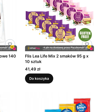
wowe 140
Flis Lea Life Mix 2 smaków 95 g x
10 sztuk
Cena
41,49 zł
Do koszyka