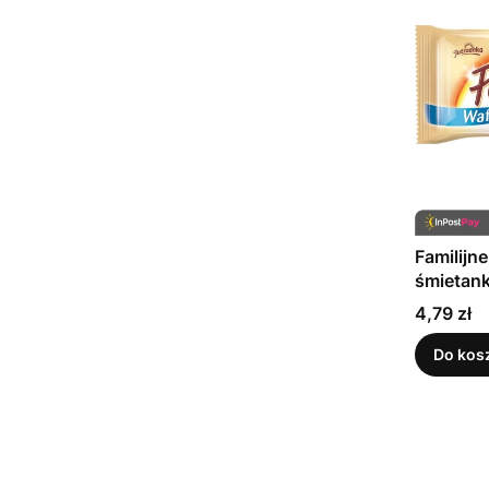
Familijn
śmietan
Cena
4,79 zł
Do kos