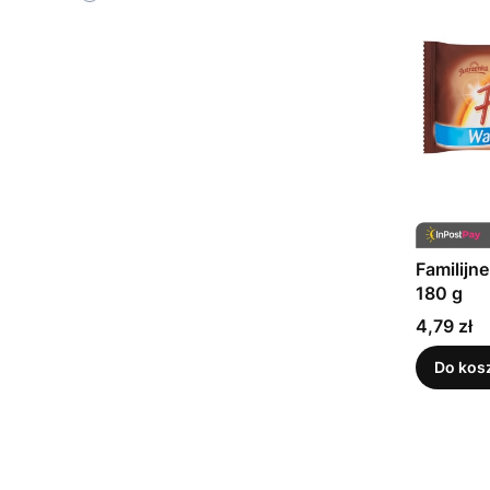
Familijn
180 g
Cena
4,79 zł
Do kos