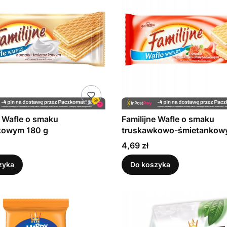
e Wafle o smaku
Familijne Wafle o smaku
kowym 180 g
truskawkowo-śmietankow
Cena
4,69 zł
zyka
Do koszyka