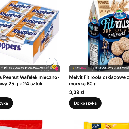
s Peanut Wafelek mleczno-
Melvit Fit rools orkiszowe z
wy 25 g x 24 sztuk
morską 60 g
Cena
3,39 zł
zyka
Do koszyka