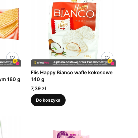
Flis Happy Bianco wafle kokosowe
ym 180 g
140 g
Cena
7,39 zł
Do koszyka