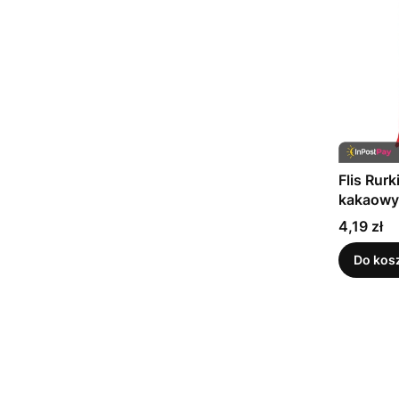
Flis Rur
kakaowy
Cena
4,19 zł
Do kos