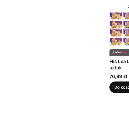
Flis Lea
sztuk
Cena
76,89 zł
Do kos