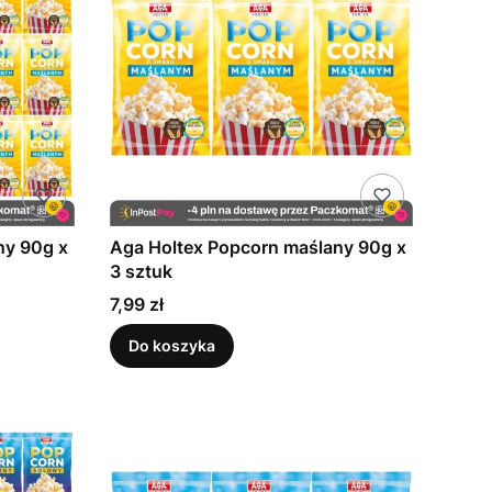
ny 90g x
Aga Holtex Popcorn maślany 90g x
3 sztuk
Cena
7,99 zł
Do koszyka