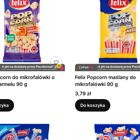
pcorn do mikrofalówki o
Felix Popcorn maślany do
armelu 90 g
mikrofalówki 90 g
Cena
3,79 zł
zyka
Do koszyka