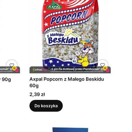
Axpal Popcorn z Małego Beskidu
y 90g
60g
Cena
2,39 zł
Do koszyka