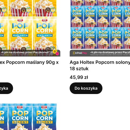
ex Popcorn maślany 90g x
Aga Holtex Popcorn solon
18 sztuk
Cena
45,99 zł
zyka
Do koszyka