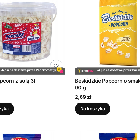
pcorn z solą 3l
Beskidzkie Popcorn o sma
90 g
Cena
2,69 zł
zyka
Do koszyka