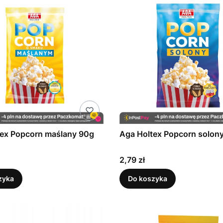
tex Popcorn maślany 90g
Aga Holtex Popcorn solon
Cena
2,79 zł
zyka
Do koszyka