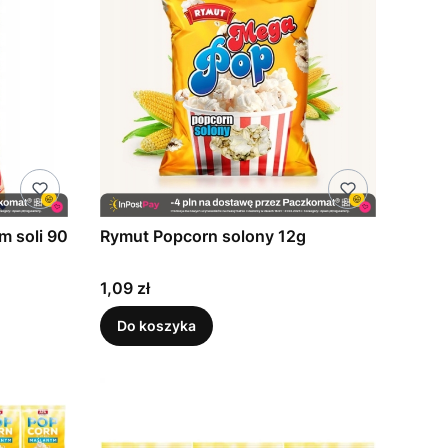
m soli 90
Rymut Popcorn solony 12g
Cena
1,09 zł
Do koszyka