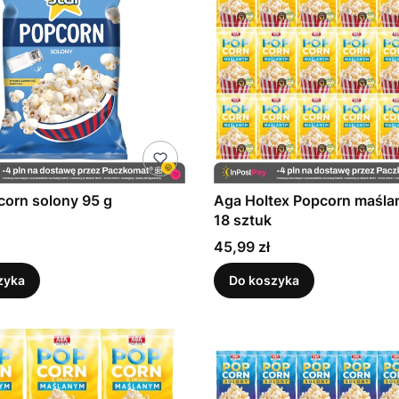
corn solony 95 g
Aga Holtex Popcorn maśla
18 sztuk
Cena
45,99 zł
zyka
Do koszyka