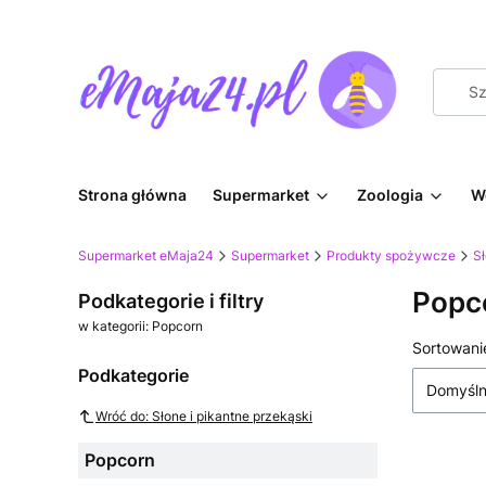
Strona główna
Supermarket
Zoologia
W
Supermarket eMaja24
Supermarket
Produkty spożywcze
Sł
Popc
Podkategorie i filtry
w kategorii: Popcorn
Lista
Sortowani
Podkategorie
Domyśl
Wróć do: Słone i pikantne przekąski
Popcorn