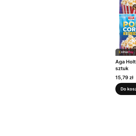
Aga Holt
sztuk
Cena
15,79 zł
Do kos