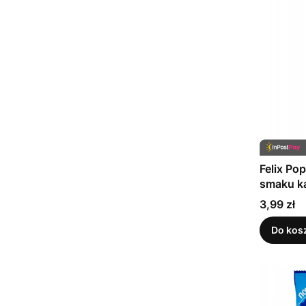
Felix Po
smaku k
Cena
3,99 zł
Do kos