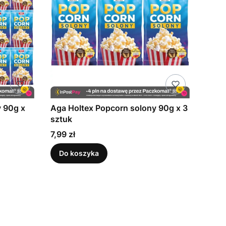
y 90g x
Aga Holtex Popcorn solony 90g x 3
sztuk
Cena
7,99 zł
Do koszyka