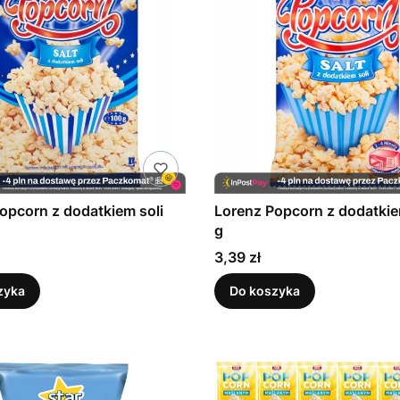
opcorn z dodatkiem soli
Lorenz Popcorn z dodatkie
g
Cena
3,39 zł
zyka
Do koszyka