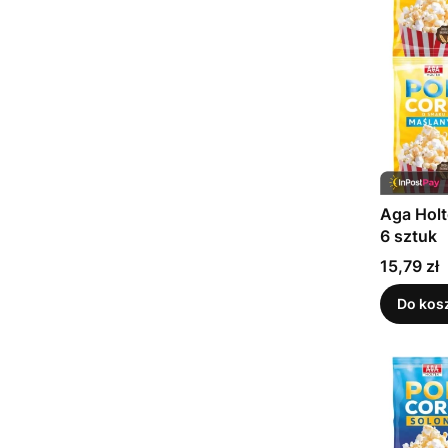
Aga Holt
6 sztuk
Cena
15,79 zł
Do kos