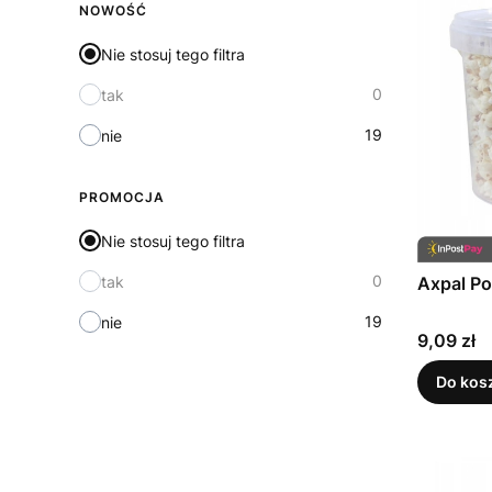
NOWOŚĆ
Nie stosuj tego filtra
0
tak
19
nie
PROMOCJA
Nie stosuj tego filtra
0
tak
Axpal Po
19
nie
Cena
9,09 zł
Do kos