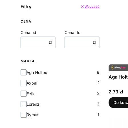
Filtry
Wyczyść
CENA
Cena od
Cena do
zł
zł
MARKA
Marka
8
Aga Holtex
Aga Hol
2
Axpal
Cena
2,79 zł
2
Felix
Do kos
3
Lorenz
1
Rymut