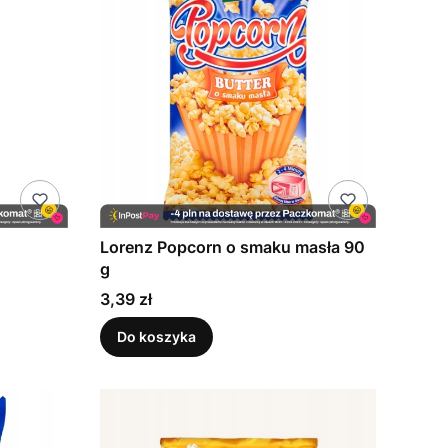
Lorenz Popcorn o smaku masła 90
g
Cena
3,39 zł
Do koszyka