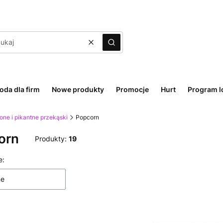
Wyczyść
Szukaj
oda dla firm
Nowe produkty
Promocje
Hurt
Program l
one i pikantne przekąski
Popcorn
orn
Produkty:
19
 produktów
e:
ne