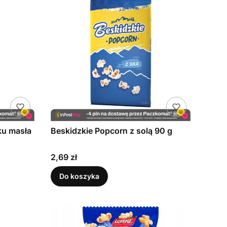
ku masła
Beskidzkie Popcorn z solą 90 g
Cena
2,69 zł
Do koszyka