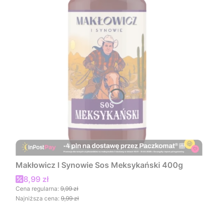
Makłowicz I Synowie Sos Meksykański 400g
Cena promocyjna
8,99 zł
Cena regularna:
9,99 zł
Najniższa cena:
9,99 zł