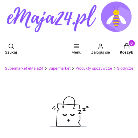
Produkt
Otwórz wyszukiwarkę
Szukaj
Menu
Zaloguj się
Koszyk
Supermarket eMaja24
Supermarket
Produkty spożywcze
Słodycze, p