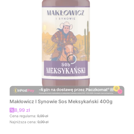
Makłowicz I Synowie Sos Meksykański 400g
Cena promocyjna
8,99 zł
Cena regularna:
9,99 zł
Najniższa cena:
9,99 zł