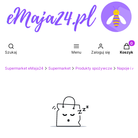
Produkt
Otwórz wyszukiwarkę
Szukaj
Menu
Zaloguj się
Koszyk
Supermarket eMaja24
Supermarket
Produkty spożywcze
Napoje i Ak