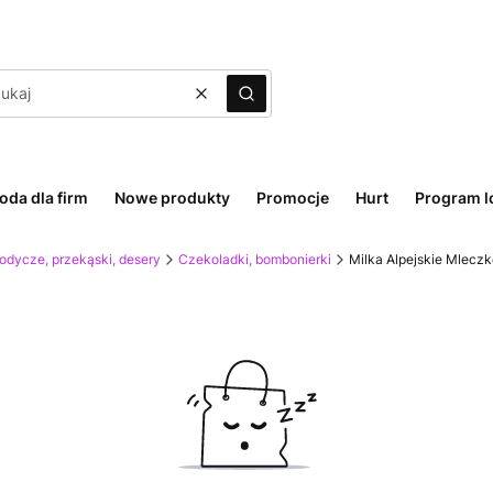
Wyczyść
Szukaj
oda dla firm
Nowe produkty
Promocje
Hurt
Program l
odycze, przekąski, desery
Czekoladki, bombonierki
Milka Alpejskie Mlec