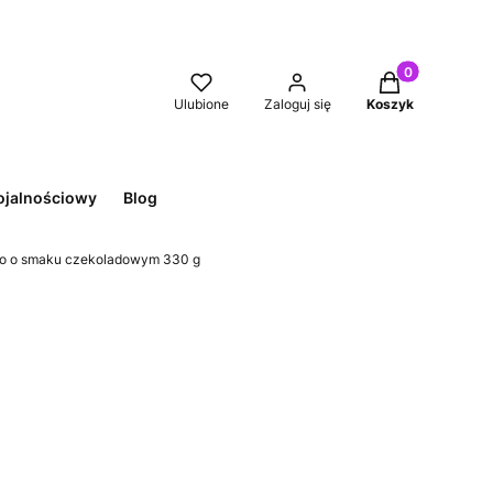
Produkty w kos
Ulubione
Zaloguj się
Koszyk
ojalnościowy
Blog
zko o smaku czekoladowym 330 g