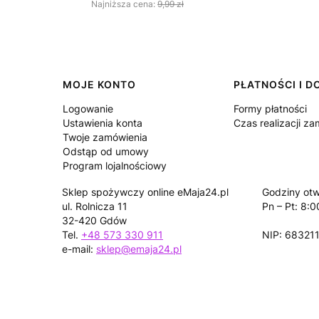
Najniższa cena:
9,99 zł
Linki w stopce
MOJE KONTO
PŁATNOŚCI I 
Logowanie
Formy płatności
Ustawienia konta
Czas realizacji z
Twoje zamówienia
Odstąp od umowy
Program lojalnościowy
Sklep spożywczy online eMaja24.pl
Godziny otw
ul. Rolnicza 11
Pn – Pt: 8:0
32-420 Gdów
Tel.
+48 573 330 911
NIP: 68321
e-mail:
sklep@emaja24.pl