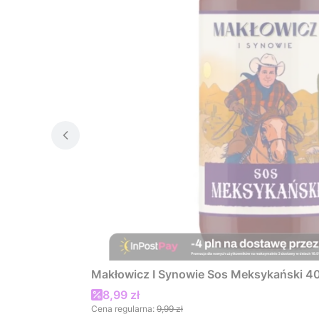
Makłowicz I Synowie Sos Meksykański 4
Cena promocyjna
8,99 zł
Cena regularna:
9,99 zł