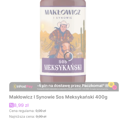
Makłowicz I Synowie Sos Meksykański 400g
Cena promocyjna
8,99 zł
Cena regularna:
9,99 zł
Najniższa cena:
9,99 zł