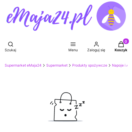
Produkt
Otwórz wyszukiwarkę
Szukaj
Menu
Zaloguj się
Koszyk
Supermarket eMaja24
Supermarket
Produkty spożywcze
Napoje i Ak