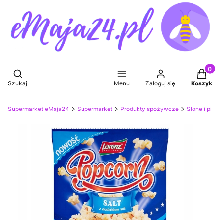
Produkt
Otwórz wyszukiwarkę
Szukaj
Menu
Zaloguj się
Koszyk
Supermarket eMaja24
Supermarket
Produkty spożywcze
Słone i pik