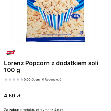
Lorenz Popcorn z dodatkiem soli
100 g
0.00
(Oceny: 0 Recenzje: 0)
Cena
4,59 zł
Za zakup produktu otrzymasz
4 pkt
.