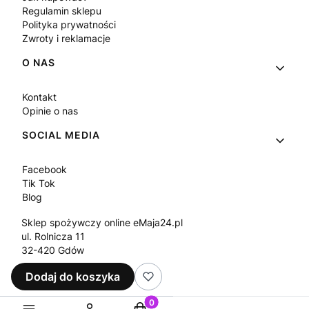
Regulamin sklepu
Polityka prywatności
Zwroty i reklamacje
O NAS
Kontakt
Opinie o nas
SOCIAL MEDIA
Facebook
Tik Tok
Blog
Sklep spożywczy online eMaja24.pl
ul. Rolnicza 11
32-420 Gdów
Tel.
+48 573 330 911
Dodaj do koszyka
e-mail:
sklep@emaja24.pl
Produkty w koszyku: 0. Zobacz sz