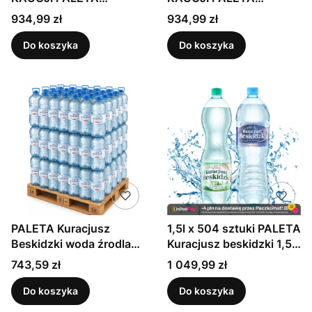
Kuracjusz Beskidzki
Kuracjusz Beskidzki
Cena
Cena
934,99 zł
934,99 zł
woda niegazowana 1,5l x
woda gazowana 1,5l x
504 sztuk
504 sztuk
Do koszyka
Do koszyka
PALETA Kuracjusz
1,5l x 504 sztuki PALETA
Beskidzki woda źrodlana
Kuracjusz beskidzki 1,5l
niegazowana 5l x 108
niegazowany x 252,
Cena
Cena
743,59 zł
1 049,99 zł
sztuk
gazowany x 252
Do koszyka
Do koszyka