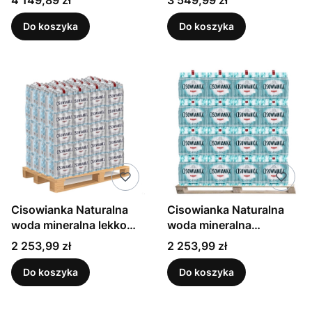
mineralna musująca
mineralna musująca
niskosodowa
Do koszyka
Do koszyka
Cisowianka Naturalna
Cisowianka Naturalna
woda mineralna lekko
woda mineralna
gazowana niskosodowa
niegazowana
Cena
Cena
2 253,99 zł
2 253,99 zł
500 ml x 1512 sztuk
niskosodowa 500 ml x
(paleta)
1512 sztuk (paleta)
Do koszyka
Do koszyka