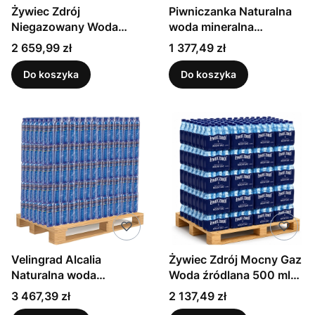
Żywiec Zdrój
Piwniczanka Naturalna
Niegazowany Woda
woda mineralna
źródlana 700 ml x 1020
średnionasycona CO2
Cena
Cena
2 659,99 zł
1 377,49 zł
sztuk
0,5 l Paleta x 648 sztuk
Do koszyka
Do koszyka
Velingrad Alcalia
Żywiec Zdrój Mocny Gaz
Naturalna woda
Woda źródlana 500 ml
mineralna niegazowana
Paleta x 1152 sztuk
Cena
Cena
3 467,39 zł
2 137,49 zł
500 ml Paleta x 1728