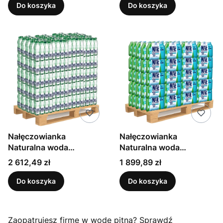
sztuk
Do koszyka
Do koszyka
Nałęczowianka
Nałęczowianka
Naturalna woda
Naturalna woda
mineralna mocniejszy
mineralna niegazowana
Cena
Cena
2 612,49 zł
1 899,89 zł
gaz 0,5 l Paleta x 1386
1 l Paleta x 720 sztuk
sztuk
Do koszyka
Do koszyka
Zaopatrujesz firmę w wodę pitną? Sprawdź