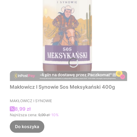
Makłowicz I Synowie Sos Meksykański 400g
PRODUCENT
MAKŁOWICZ I SYNOWIE
Cena promocyjna
8,99 zł
Najniższa cena:
9,99 zł
-10%
Do koszyka