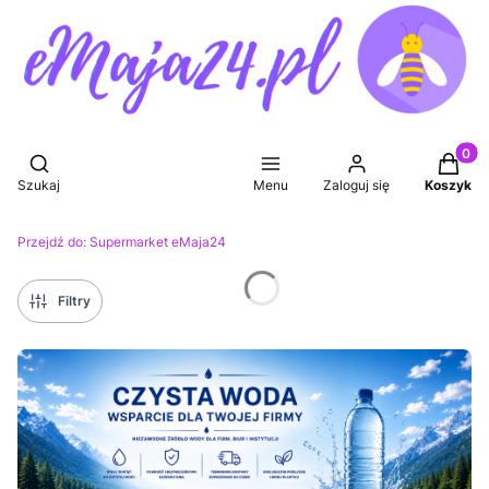
Produkt
Otwórz wyszukiwarkę
Szukaj
Menu
Zaloguj się
Koszyk
Przejdź do:
Supermarket eMaja24
Filtry