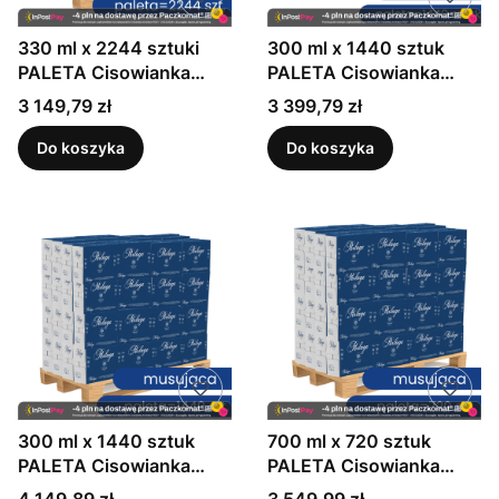
330 ml x 2244 sztuki
300 ml x 1440 sztuk
PALETA Cisowianka
PALETA Cisowianka
Naturalna woda
Naturalna woda
Cena
Cena
3 149,79 zł
3 399,79 zł
mineralna silnie
mineralna niegazowana
gazowana niskosodowa
niskosodowa
Do koszyka
Do koszyka
300 ml x 1440 sztuk
700 ml x 720 sztuk
PALETA Cisowianka
PALETA Cisowianka
Perlage Naturalna woda
Perlage Naturalna woda
Cena
Cena
4 149,89 zł
3 549,99 zł