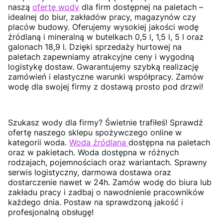
naszą
ofertę wody
dla firm dostępnej na paletach –
idealnej do biur, zakładów pracy, magazynów czy
placów budowy. Oferujemy wysokiej jakości wodę
źródlaną i mineralną w butelkach 0,5 l, 1,5 l, 5 l oraz
galonach 18,9 l. Dzięki sprzedaży hurtowej na
paletach zapewniamy atrakcyjne ceny i wygodną
logistykę dostaw. Gwarantujemy szybką realizację
zamówień i elastyczne warunki współpracy. Zamów
wodę dla swojej firmy z dostawą prosto pod drzwi!
Szukasz wody dla firmy? Świetnie trafiłeś! Sprawdź
ofertę naszego sklepu spożywczego online w
kategorii woda.
Woda źródlana
dostępna na paletach
oraz w pakietach. Woda dostępna w różnych
rodzajach, pojemnościach oraz wariantach. Sprawny
serwis logistyczny, darmowa dostawa oraz
dostarczenie nawet w 24h. Zamów wodę do biura lub
zakładu pracy i zadbaj o nawodnienie pracowników
każdego dnia. Postaw na sprawdzoną jakość i
profesjonalną obsługę!