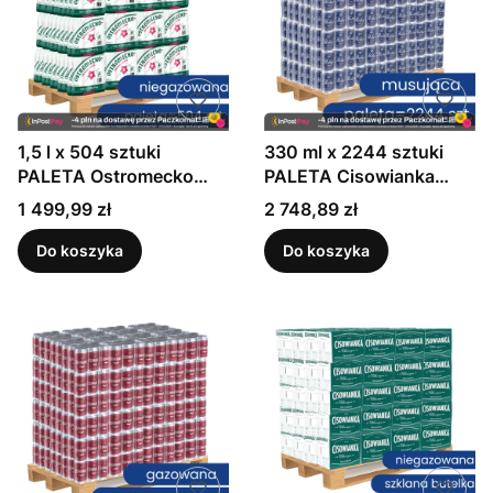
1,5 l x 504 sztuki
330 ml x 2244 sztuki
PALETA Ostromecko
PALETA Cisowianka
Naturalna woda
Perlage Naturalna woda
Cena
Cena
1 499,99 zł
2 748,89 zł
mineralna niegazowana
mineralna musująca
niskosodowa
Do koszyka
Do koszyka