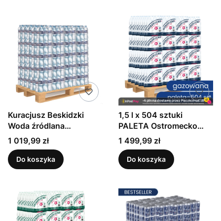
Kuracjusz Beskidzki
1,5 l x 504 sztuki
Woda źródlana
PALETA Ostromecko
niegazowana 1 l x 630
Naturalna woda
Cena
Cena
1 019,99 zł
1 499,99 zł
sztuk (paleta)
mineralna gazowana
Do koszyka
Do koszyka