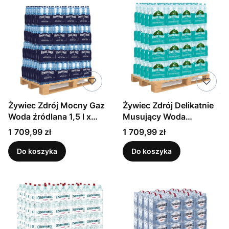
Żywiec Zdrój Mocny Gaz
Żywiec Zdrój Delikatnie
Woda źródlana 1,5 l x
Musujący Woda
432 sztuk (paleta)
źródlana 1,5 l x 432
Cena
Cena
1 709,99 zł
1 709,99 zł
sztuk (paleta)
Do koszyka
Do koszyka