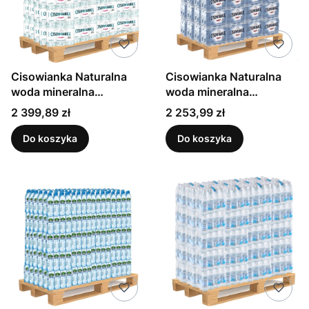
Cisowianka Naturalna
Cisowianka Naturalna
woda mineralna
woda mineralna
niegazowana
gazowana niskosodowa
Cena
Cena
2 399,89 zł
2 253,99 zł
niskosodowa 700 ml x
500 ml x 1512 sztuk
1044 (paleta)
(paleta)
Do koszyka
Do koszyka