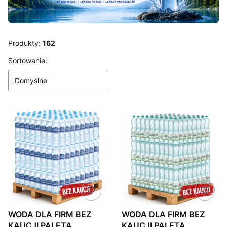
Produkty:
162
Lista produktów
Sortowanie:
Domyślne
WODA DLA FIRM BEZ
WODA DLA FIRM BEZ
KAUCJI PALETA
KAUCJI PALETA