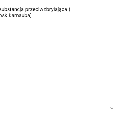
substancja przeciwzbrylająca (
osk karnauba)