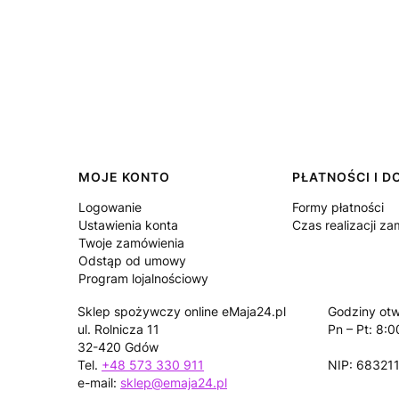
Linki w stopce
MOJE KONTO
PŁATNOŚCI I 
Logowanie
Formy płatności
Ustawienia konta
Czas realizacji z
Twoje zamówienia
Odstąp od umowy
Program lojalnościowy
Sklep spożywczy online eMaja24.pl
Godziny otw
ul. Rolnicza 11
Pn – Pt: 8:0
32-420 Gdów
Tel.
+48 573 330 911
NIP: 68321
e-mail:
sklep@emaja24.pl