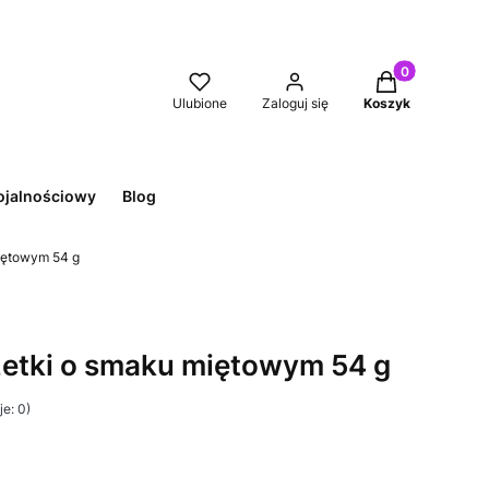
Produkty w kos
Ulubione
Zaloguj się
Koszyk
ojalnościowy
Blog
miętowym 54 g
ażetki o smaku miętowym 54 g
e: 0)