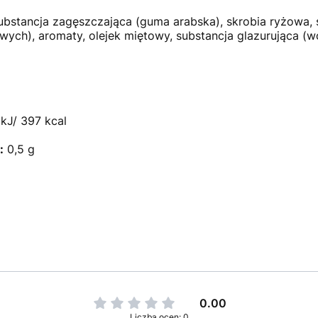
 substancja zagęszczająca (guma arabska), skrobia ryżowa, 
ch), aromaty, olejek miętowy, substancja glazurująca (w
kJ/ 397 kcal
:
0,5 g
0.00
Liczba ocen: 0