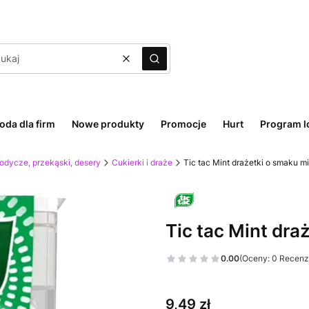
Wyczyść
Szukaj
oda dla firm
Nowe produkty
Promocje
Hurt
Program l
odycze, przekąski, desery
Cukierki i draże
Tic tac Mint drażetki o smaku 
Tic tac Mint dr
0.00
(Oceny: 0 Recenzj
Cena
9,49 zł