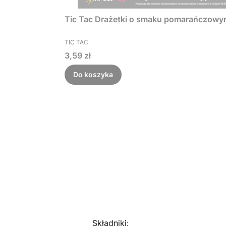
Tic Tac Drażetki o smaku pomarańczowy
PRODUCENT
TIC TAC
Cena
3,59 zł
Do koszyka
Składniki: