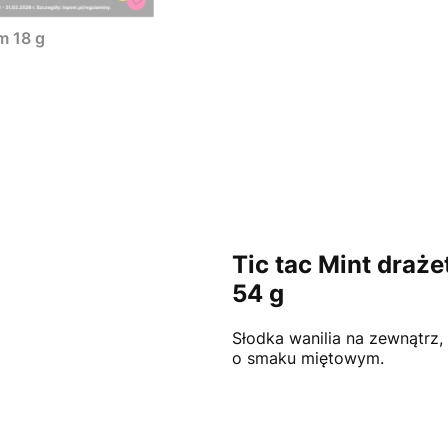
m 18 g
Tic tac Mint draż
54 g
Słodka wanilia na zewnątrz,
o smaku miętowym.