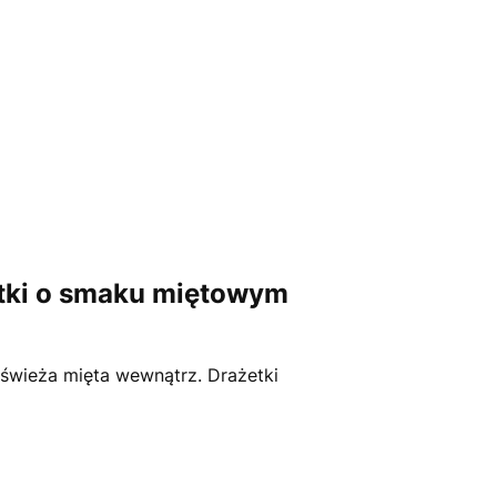
etki o smaku miętowym
 świeża mięta wewnątrz. Drażetki