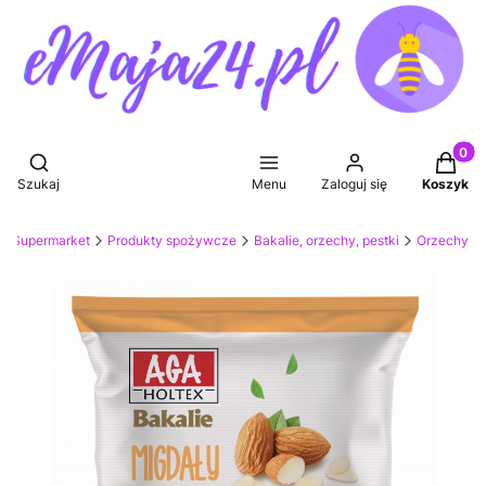
Produkt
Otwórz wyszukiwarkę
Szukaj
Menu
Zaloguj się
Koszyk
Supermarket
Produkty spożywcze
Bakalie, orzechy, pestki
Orzechy