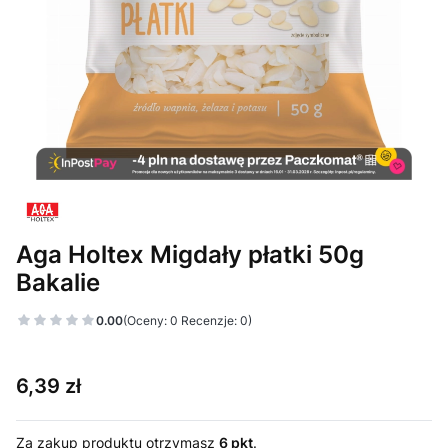
Aga Holtex Migdały płatki 50g
Bakalie
0.00
(Oceny: 0 Recenzje: 0)
Cena
6,39 zł
Za zakup produktu otrzymasz
6 pkt
.