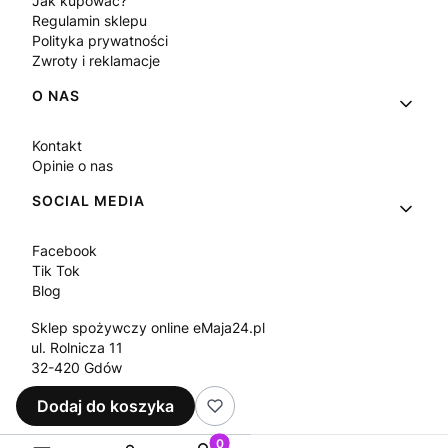
Jak kupować?
Regulamin sklepu
Polityka prywatności
Zwroty i reklamacje
O NAS
Kontakt
Opinie o nas
SOCIAL MEDIA
Facebook
Tik Tok
Blog
Sklep spożywczy online eMaja24.pl
ul. Rolnicza 11
32-420 Gdów
Tel.
+48 573 330 911
Dodaj do koszyka
e-mail:
sklep@emaja24.pl