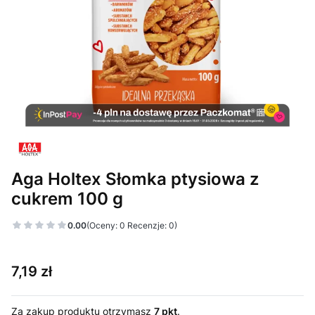
Aga Holtex Słomka ptysiowa z
cukrem 100 g
0.00
(Oceny: 0 Recenzje: 0)
Cena
7,19 zł
Za zakup produktu otrzymasz
7 pkt
.