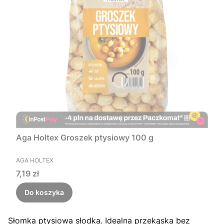
Aga Holtex Groszek ptysiowy 100 g
PRODUCENT
AGA HOLTEX
Cena
7,19 zł
Do koszyka
Słomka ptysiowa słodka. Idealna przekąska bez