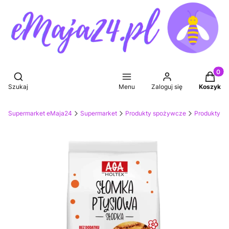
Produkt
Otwórz wyszukiwarkę
Szukaj
Menu
Zaloguj się
Koszyk
Supermarket eMaja24
Supermarket
Produkty spożywcze
Produkty we