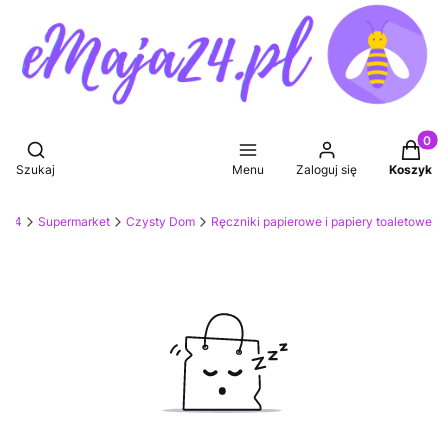
Produkt
Otwórz wyszukiwarkę
Szukaj
Menu
Zaloguj się
Koszyk
ja24
Supermarket
Czysty Dom
Ręczniki papierowe i papiery toaletowe