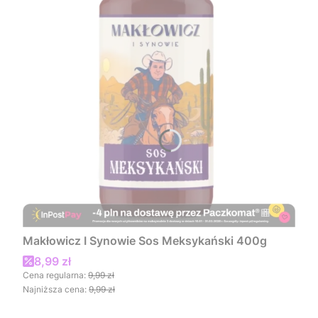
Makłowicz I Synowie Sos Meksykański 400g
Cena promocyjna
8,99 zł
Cena regularna:
9,99 zł
Najniższa cena:
9,99 zł