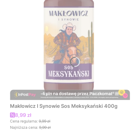
Makłowicz I Synowie Sos Meksykański 400g
Cena promocyjna
8,99 zł
Cena regularna:
9,99 zł
Najniższa cena:
9,99 zł