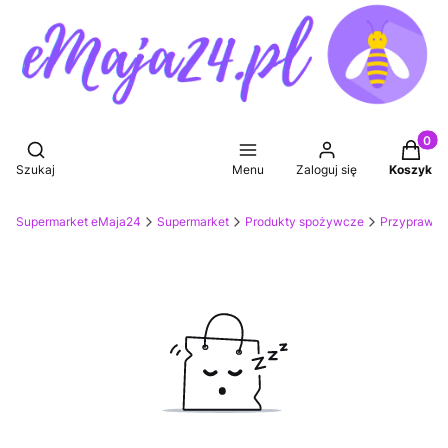
Produkt
Otwórz wyszukiwarkę
Szukaj
Menu
Zaloguj się
Koszyk
Supermarket eMaja24
Supermarket
Produkty spożywcze
Przyprawy i