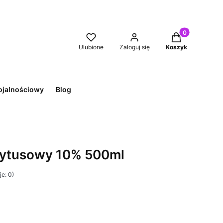
Produkty w kos
Ulubione
Zaloguj się
Koszyk
ojalnościowy
Blog
irytusowy 10% 500ml
e: 0)