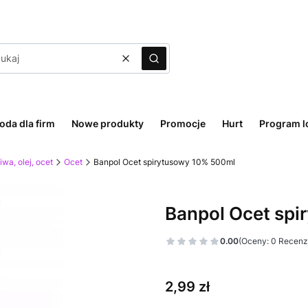
Wyczyść
Szukaj
oda dla firm
Nowe produkty
Promocje
Hurt
Program l
iwa, olej, ocet
Ocet
Banpol Ocet spirytusowy 10% 500ml
Banpol Ocet sp
0.00
(Oceny: 0 Recenzj
Cena
2,99 zł