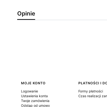
Opinie
Linki w stopce
MOJE KONTO
PŁATNOŚCI I 
Logowanie
Formy płatności
Ustawienia konta
Czas realizacji z
Twoje zamówienia
Odstąp od umowy