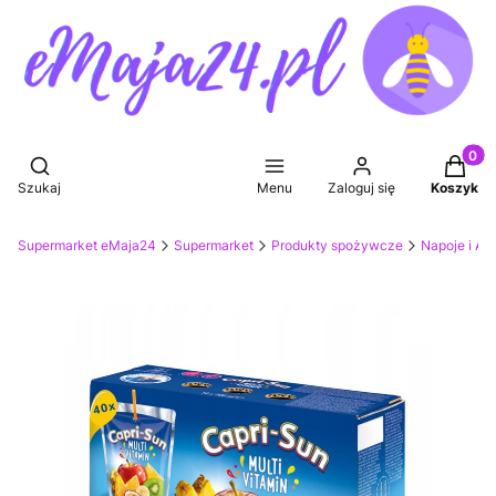
Produkt
Otwórz wyszukiwarkę
Szukaj
Menu
Zaloguj się
Koszyk
Supermarket eMaja24
Supermarket
Produkty spożywcze
Napoje i Ak