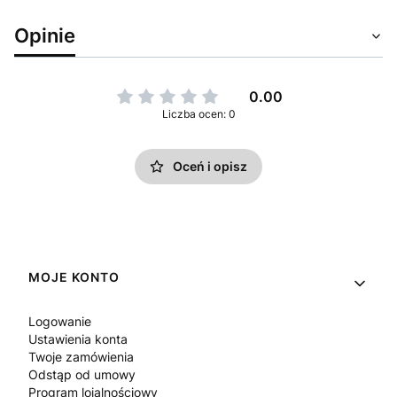
Opinie
0.00
Liczba ocen: 0
Oceń i opisz
Linki w stopce
MOJE KONTO
Logowanie
Ustawienia konta
Twoje zamówienia
Odstąp od umowy
Program lojalnościowy