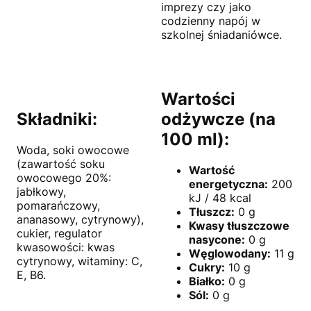
imprezy czy jako
codzienny napój w
szkolnej śniadaniówce.
Wartości
Składniki:
odżywcze (na
100 ml):
Woda, soki owocowe
(zawartość soku
Wartość
owocowego 20%:
energetyczna:
200
jabłkowy,
kJ / 48 kcal
pomarańczowy,
Tłuszcz:
0 g
ananasowy, cytrynowy),
Kwasy tłuszczowe
cukier, regulator
nasycone:
0 g
kwasowości: kwas
Węglowodany:
11 g
cytrynowy, witaminy: C,
Cukry:
10 g
E, B6.
Białko:
0 g
Sól:
0 g