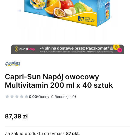
Capri-Sun Napój owocowy
Multivitamin 200 ml x 40 sztuk
0.00
(Oceny: 0 Recenzje: 0)
Cena
87,39 zł
Za zakup produktu otrzymasz
87 pkt
.