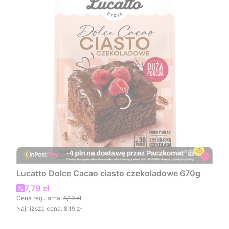
Lucatto Dolce Cacao ciasto czekoladowe 670g
Cena promocyjna
7,79 zł
Cena regularna:
8,19 zł
Najniższa cena:
8,19 zł