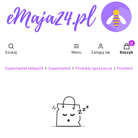
Produkt
Otwórz wyszukiwarkę
Szukaj
Menu
Zaloguj się
Koszyk
Supermarket eMaja24
Supermarket
Produkty spożywcze
Przetwory