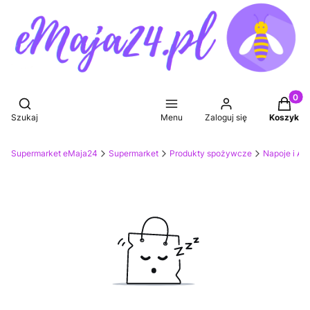
Produkt
Otwórz wyszukiwarkę
Szukaj
Menu
Zaloguj się
Koszyk
Supermarket eMaja24
Supermarket
Produkty spożywcze
Napoje i Ak