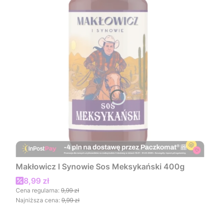
Makłowicz I Synowie Sos Meksykański 400g
Cena promocyjna
8,99 zł
Cena regularna:
9,99 zł
Najniższa cena:
9,99 zł