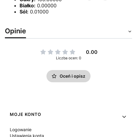
Białko:
0.00000
Sól:
0.01000
Opinie
0.00
Liczba ocen: 0
Oceń i opisz
Linki w stopce
MOJE KONTO
Logowanie
Ustawienia konta