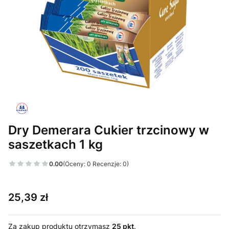
Dry Demerara Cukier trzcinowy w
saszetkach 1 kg
0.00
(Oceny: 0 Recenzje: 0)
Cena
25,39 zł
Za zakup produktu otrzymasz
25 pkt
.