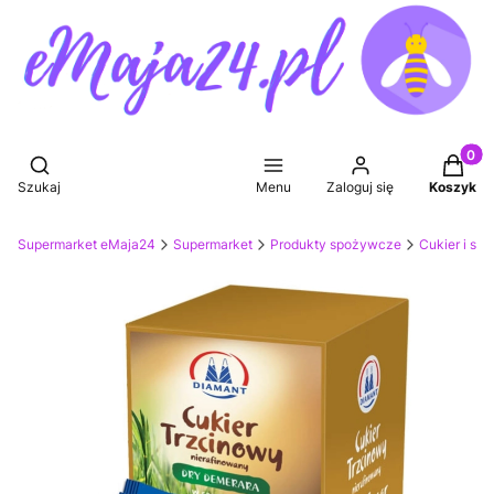
Produkt
Otwórz wyszukiwarkę
Szukaj
Menu
Zaloguj się
Koszyk
Supermarket eMaja24
Supermarket
Produkty spożywcze
Cukier i su