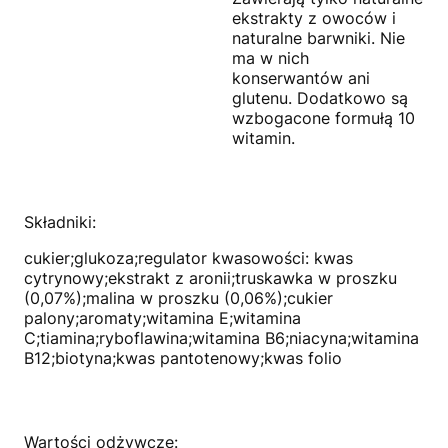
ekstrakty z owoców i
naturalne barwniki. Nie
ma w nich
konserwantów ani
glutenu. Dodatkowo są
wzbogacone formułą 10
witamin.
Składniki:
cukier;glukoza;regulator kwasowości: kwas
cytrynowy;ekstrakt z aronii;truskawka w proszku
(0,07%);malina w proszku (0,06%);cukier
palony;aromaty;witamina E;witamina
C;tiamina;ryboflawina;witamina B6;niacyna;witamina
B12;biotyna;kwas pantotenowy;kwas folio
Wartości odżywcze: