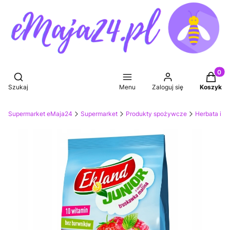
Produkt
Otwórz wyszukiwarkę
Szukaj
Menu
Zaloguj się
Koszyk
Supermarket eMaja24
Supermarket
Produkty spożywcze
Herbata i n