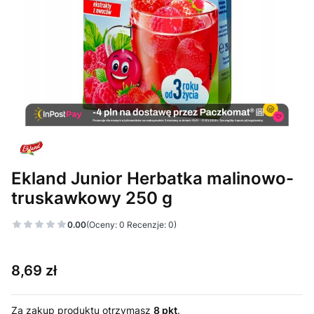
Ekland Junior Herbatka malinowo-
truskawkowy 250 g
0.00
(Oceny: 0 Recenzje: 0)
Cena
8,69 zł
Za zakup produktu otrzymasz
8 pkt
.