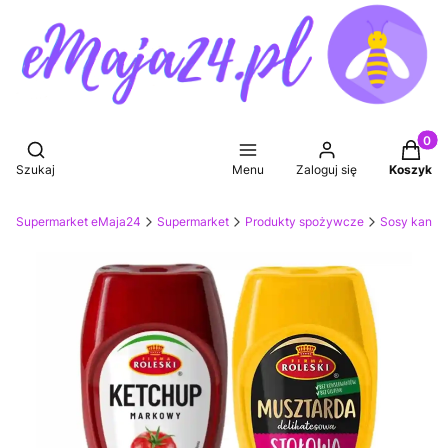
Produkt
Otwórz wyszukiwarkę
Szukaj
Menu
Zaloguj się
Koszyk
Supermarket eMaja24
Supermarket
Produkty spożywcze
Sosy kanapk