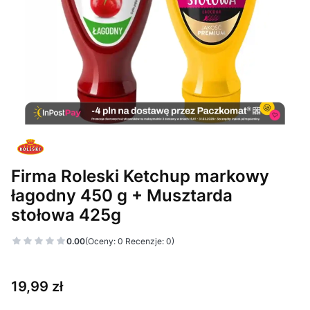
Firma Roleski Ketchup markowy
łagodny 450 g + Musztarda
stołowa 425g
0.00
(Oceny: 0 Recenzje: 0)
Cena
19,99 zł