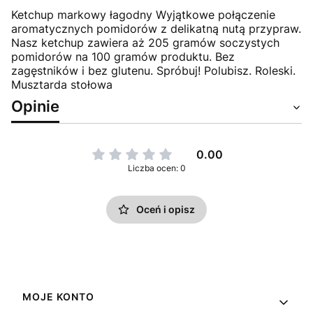
Ketchup markowy łagodny Wyjątkowe połączenie
aromatycznych pomidorów z delikatną nutą przypraw.
Nasz ketchup zawiera aż 205 gramów soczystych
pomidorów na 100 gramów produktu. Bez
zagęstników i bez glutenu. Spróbuj! Polubisz. Roleski.
Musztarda stołowa
Opinie
0.00
Liczba ocen: 0
Oceń i opisz
Linki w stopce
MOJE KONTO