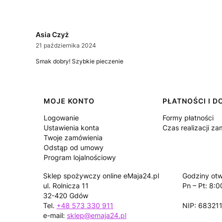
Asia Czyż
21 października 2024
Smak dobry! Szybkie pieczenie
Linki w stopce
MOJE KONTO
PŁATNOŚCI I 
Logowanie
Formy płatności
Ustawienia konta
Czas realizacji z
Twoje zamówienia
Odstąp od umowy
Program lojalnościowy
Sklep spożywczy online eMaja24.pl
Godziny otw
ul. Rolnicza 11
Pn – Pt: 8:0
32-420 Gdów
Tel.
+48 573 330 911
NIP: 68321
e-mail:
sklep@emaja24.pl