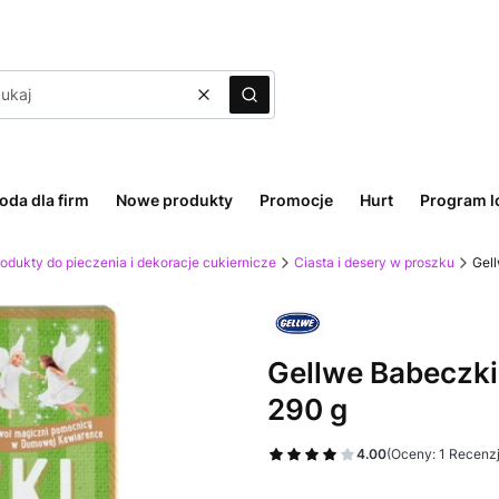
Wyczyść
Szukaj
oda dla firm
Nowe produkty
Promocje
Hurt
Program l
odukty do pieczenia i dekoracje cukiernicze
Ciasta i desery w proszku
Gel
Gellwe Babeczki
290 g
4.00
(Oceny: 1 Recenzj