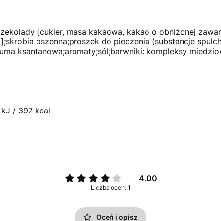
czekolady [cukier, masa kakaowa, kakao o obniżonej zawart
t];skrobia pszenna;proszek do pieczenia (substancje spulch
uma ksantanowa;aromaty;sól;barwniki: kompleksy miedziowe 
kJ / 397 kcal
4.00
Liczba ocen: 1
Oceń i opisz