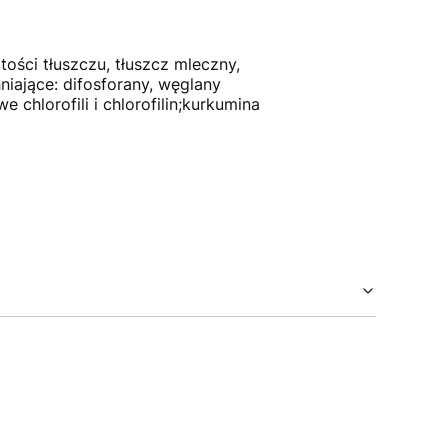
ości tłuszczu, tłuszcz mleczny,
niające: difosforany, węglany
chlorofili i chlorofilin;kurkumina