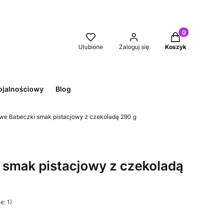
Produkty w kos
Ulubione
Zaloguj się
Koszyk
ojalnościowy
Blog
lwe Babeczki smak pistacjowy z czekoladą 290 g
 smak pistacjowy z czekoladą
e: 1)