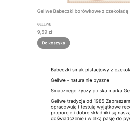
Gellwe Babeczki borówkowe z czekoladą
PRODUCENT
GELLWE
Cena
9,59 zł
Do koszyka
Babeczki smak pistacjowy z czeko
Gellwe - naturalnie pyszne
Smacznego życzy polska marka Ge
Gellwe tradycja od 1985 Zapraszamy
opracowują i testują wyjątkowe rec
proporcje i dobre składniki są nas
doświadczenie i wielką pasję do pys