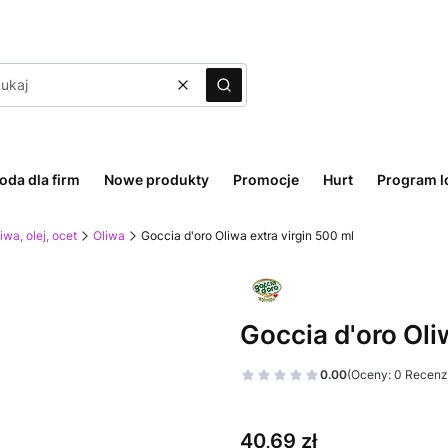
Wyczyść
Szukaj
oda dla firm
Nowe produkty
Promocje
Hurt
Program l
iwa, olej, ocet
Oliwa
Goccia d'oro Oliwa extra virgin 500 ml
Goccia d'oro Oli
0.00
(Oceny: 0 Recenzj
Cena
40,69 zł