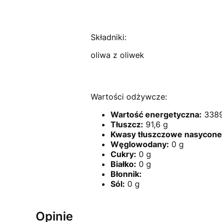
Składniki:
oliwa z oliwek
Wartości odżywcze:
Wartość energetyczna:
3389
Tłuszcz:
91,6 g
Kwasy tłuszczowe nasycone
Węglowodany:
0 g
Cukry:
0 g
Białko:
0 g
Błonnik:
Sól:
0 g
Opinie