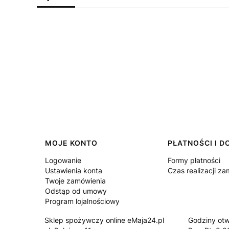
Linki w stopce
MOJE KONTO
PŁATNOŚCI I 
Logowanie
Formy płatności
Ustawienia konta
Czas realizacji z
Twoje zamówienia
Odstąp od umowy
Program lojalnościowy
Sklep spożywczy online eMaja24.pl
Godziny otw