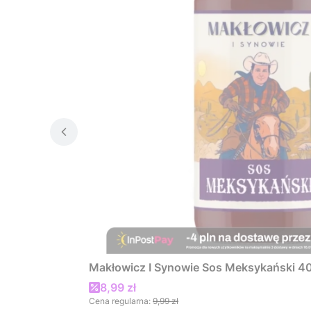
Makłowicz I Synowie Sos Meksykański 4
Cena promocyjna
8,99 zł
Cena regularna:
9,99 zł