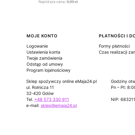
Najniższa cena:
9,99 zł
Linki w stopce
MOJE KONTO
PŁATNOŚCI I 
Logowanie
Formy płatności
Ustawienia konta
Czas realizacji z
Twoje zamówienia
Odstąp od umowy
Program lojalnościowy
Sklep spożywczy online eMaja24.pl
Godziny otw
ul. Rolnicza 11
Pn – Pt: 8:0
32-420 Gdów
Tel.
+48 573 330 911
NIP: 68321
e-mail:
sklep@emaja24.pl