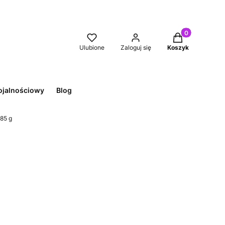
Produkty w kos
Ulubione
Zaloguj się
Koszyk
ojalnościowy
Blog
85 g