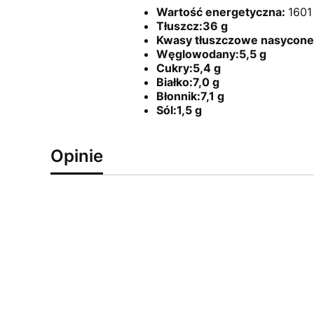
Wartość energetyczna:
1601
Tłuszcz:36 g
Kwasy tłuszczowe nasycone:
Węglowodany:5,5 g
Cukry:5,4 g
Białko:7,0 g
Błonnik:7,1 g
Sól:1,5 g
Opinie