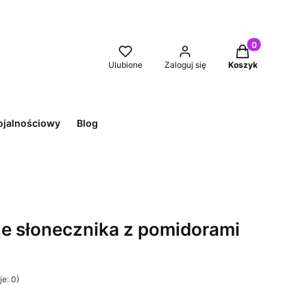
Produkty w kos
Ulubione
Zaloguj się
Koszyk
ojalnościowy
Blog
e słonecznika z pomidorami
e: 0)