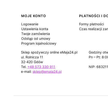
Linki w stopce
MOJE KONTO
PŁATNOŚCI I 
Logowanie
Formy płatności
Ustawienia konta
Czas realizacji z
Twoje zamówienia
Odstąp od umowy
Program lojalnościowy
Sklep spożywczy online eMaja24.pl
Godziny otw
ul. Rolnicza 11
Pn – Pt: 8:0
32-420 Gdów
Tel.
+48 573 330 911
NIP: 68321
e-mail:
sklep@emaja24.pl