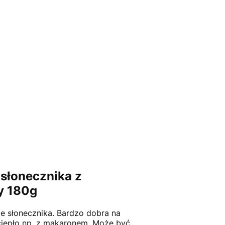
słonecznika z
y 180g
e słonecznika. Bardzo dobra na
ciepło np. z makaronem. Może być