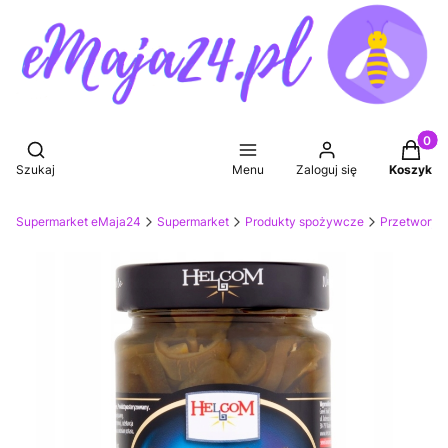
Produkt
Otwórz wyszukiwarkę
Szukaj
Menu
Zaloguj się
Koszyk
Supermarket eMaja24
Supermarket
Produkty spożywcze
Przetwory