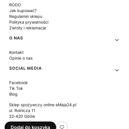
RODO
Jak kupować?
Regulamin sklepu
Polityka prywatności
Zwroty i reklamacje
O NAS
Kontakt
Opinie o nas
SOCIAL MEDIA
Facebook
Tik Tok
Blog
Sklep spożywczy online eMaja24.pl
ul. Rolnicza 11
32-420 Gdów
Tel.
+48 573 330 911
Dodaj do koszyka
e-mail:
sklep@emaja24.pl