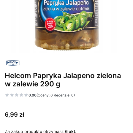
Helcom Papryka Jalapeno zielona
w zalewie 290 g
0.00
(Oceny: 0 Recenzje: 0)
Cena
6,99 zł
Za zakup produktu otrzymasz
6 pkt
.