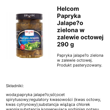
Helcom
Papryka
Jalape?o
zielona w
zalewie octowej
290 g
Papryka jalape?o zielona
w zalewie octowej.
Produkt pasteryzowany.
Składniki:
woda;papryka jalape?o;sól;ocet
spirytusowy;regulatory kwasowości (kwas octowy,
kwas cytrynowy);substancja wiążąca chlorek
wapnia;substancja konserwująca sorbinian potasu