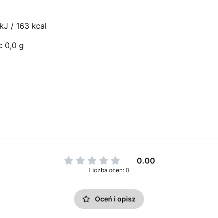
J / 163 kcal
:
0,0 g
0.00
Liczba ocen: 0
Oceń i opisz