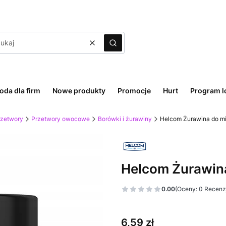
Wyczyść
Szukaj
oda dla firm
Nowe produkty
Promocje
Hurt
Program l
rzetwory
Przetwory owocowe
Borówki i żurawiny
Helcom Żurawina do mi
Helcom Żurawina
0.00
(Oceny: 0 Recenzj
Cena
6,59 zł