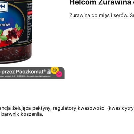
Helcom Żurawina 
Żurawina do mięs i serów. 
ancja żelująca pektyny, regulatory kwasowości (kwas cytry
barwnik koszenila.