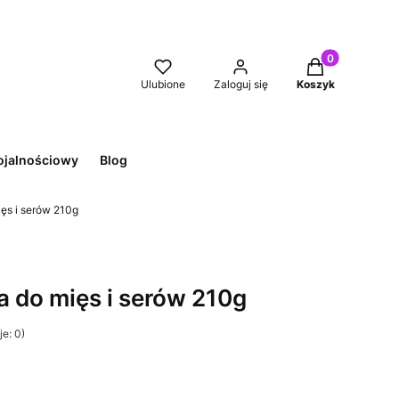
Produkty w kos
Ulubione
Zaloguj się
Koszyk
ojalnościowy
Blog
ęs i serów 210g
 do mięs i serów 210g
e: 0)