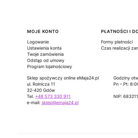
Linki w stopce
MOJE KONTO
PŁATNOŚCI I 
Logowanie
Formy płatności
Ustawienia konta
Czas realizacji z
Twoje zamówienia
Odstąp od umowy
Program lojalnościowy
Sklep spożywczy online eMaja24.pl
Godziny otw
ul. Rolnicza 11
Pn – Pt: 8:0
32-420 Gdów
Tel.
+48 573 330 911
NIP: 68321
e-mail:
sklep@emaja24.pl