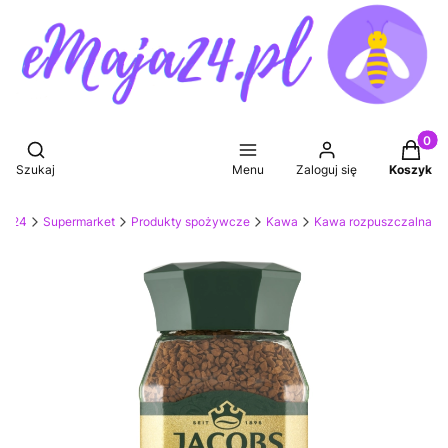
Produkt
Otwórz wyszukiwarkę
Szukaj
Menu
Zaloguj się
Koszyk
aja24
Supermarket
Produkty spożywcze
Kawa
Kawa rozpuszczalna