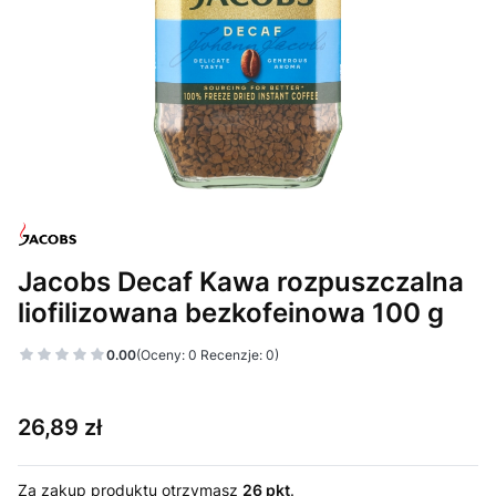
Jacobs Decaf Kawa rozpuszczalna
liofilizowana bezkofeinowa 100 g
0.00
(Oceny: 0 Recenzje: 0)
Cena
26,89 zł
Za zakup produktu otrzymasz
26 pkt
.